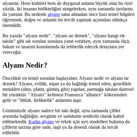
alyanstır. Hem kültürel hem de duygusal anlamı büyük olan bu özel
yüzük, iki insanın birlikteliğini simgelerken, aynı zamanda tarzlarını
da yansıtır. Bu nedenle
alyans
satın almadan önce bazı temel bilgileri
öğrenmek, doğru ve anlamlı bir tercih yapmak açısından oldukça
önemlidir.
Bu yazıda "alyans nedir", "alyans ne demek", "alyans hangi ele
takılır" gibi sık sorulan sorulara yanıt verirken, aynı zamanda ölçü,
bakım ve tasarım konularında da rehberlik edecek detaylara yer
vereceğiz.
Alyans Nedir?
Öncelikle en temel sorudan başlayalım: Alyans nedir ve alyans ne
demek? Alyans, evlilik, nişan ya da bağlılığı temsil eden, genellikle
metalden (altın, platin, gümüş gibi) yapılan, parmağa takılan dairesel
bir yüzüktür. "Alyans" kelimesi Fransızca "alliance" kökeninden
gelir ve "ittifak, birliktelik" anlamını taşır.
Günümüzde alyans sadece bir takı değil, aynı zamanda çiftler
arasında bağlılığın, sevginin ve sadakatin sembolü olarak kabul
edilmektedir.
Kadın alyans
ve erkek için ayrı modelleri bulunsa da
çiftlerin tarzına göre sade, taşlı ya da desenli olarak da tercih
edilebilir.