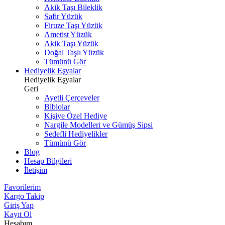
Akik Taşı Bileklik
Safir Yüzük
Firuze Taşı Yüzük
Ametist Yüzük
Akik Taşı Yüzük
Doğal Taşlı Yüzük
Tümünü Gör
Hediyelik Eşyalar
Hediyelik Eşyalar
Geri
Ayetli Çerçeveler
Biblolar
Kişiye Özel Hediye
Nargile Modelleri ve Gümüş Sipsi
Sedefli Hediyelikler
Tümünü Gör
Blog
Hesap Bilgileri
İletişim
Favorilerim
Kargo Takip
Giriş Yap
Kayıt Ol
Hesabım