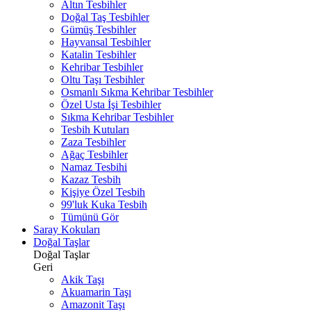
Altın Tesbihler
Doğal Taş Tesbihler
Gümüş Tesbihler
Hayvansal Tesbihler
Katalin Tesbihler
Kehribar Tesbihler
Oltu Taşı Tesbihler
Osmanlı Sıkma Kehribar Tesbihler
Özel Usta İşi Tesbihler
Sıkma Kehribar Tesbihler
Tesbih Kutuları
Zaza Tesbihler
Ağaç Tesbihler
Namaz Tesbihi
Kazaz Tesbih
Kişiye Özel Tesbih
99'luk Kuka Tesbih
Tümünü Gör
Saray Kokuları
Doğal Taşlar
Doğal Taşlar
Geri
Akik Taşı
Akuamarin Taşı
Amazonit Taşı