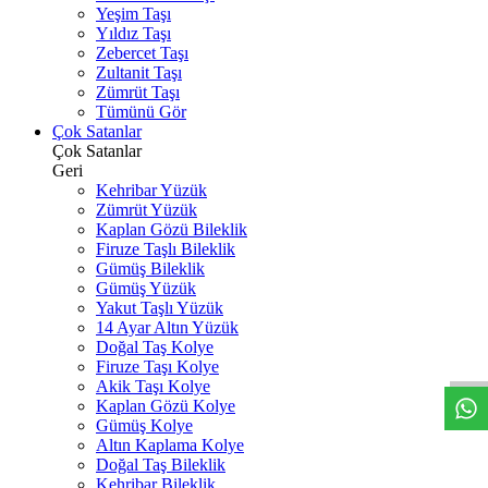
Yeşim Taşı
Yıldız Taşı
Zebercet Taşı
Zultanit Taşı
Zümrüt Taşı
Tümünü Gör
Çok Satanlar
Çok Satanlar
Geri
Kehribar Yüzük
Zümrüt Yüzük
Kaplan Gözü Bileklik
Firuze Taşlı Bileklik
Gümüş Bileklik
Gümüş Yüzük
Yakut Taşlı Yüzük
W
h
t
s
a
p
p
D
e
s
t
e
H
a
t
t
14 Ayar Altın Yüzük
Doğal Taş Kolye
Firuze Taşı Kolye
Akik Taşı Kolye
Kaplan Gözü Kolye
Gümüş Kolye
Altın Kaplama Kolye
Doğal Taş Bileklik
Kehribar Bileklik