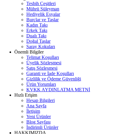
Tesbih Çeşitleri
Mührü Süleyman
Hediyelik Eşyalar
Burçlar ve Taşlar
Kadın Takı
Erkek Takı
Dualı Takı
Doğal Taşlar
Saray Kokuları
Önemli Bilgiler
Telimat Koşulları
Üyelik Sözleşmesi
Satış Sözleşmesi
Garanti ve İade Koşulları
Gizlilik ve Ödeme Güvenliği
Ürün Yorumları
KVKK AYDINLATMA METNİ
Hızlı Erişim
Hesap Bilgileri
Ana Sayfa
İletişim
Yeni Ürünler
Blog Sayfası
İndirimli Ürünler
HAKKIMIZDA