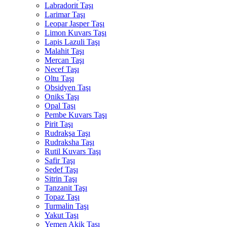
Labradorit Taşı
Larimar Taşı
Leopar Jasper Taşı
Limon Kuvars Taşı
Lapis Lazuli Taşı
Malahit Taşı
Mercan Taşı
Necef Taşı
Oltu Taşı
Obsidyen Taşı
Oniks Taşı
Opal Taşı
Pembe Kuvars Taşı
Pirit Taşı
Rudrakşa Taşı
Rudraksha Taşı
Rutil Kuvars Taşı
Safir Taşı
Sedef Taşı
Sitrin Taşı
Tanzanit Taşı
Topaz Taşı
Turmalin Taşı
Yakut Taşı
Yemen Akik Taşı