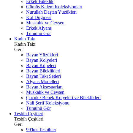
Erkek Bileklik
Gümüş Kalem Koleksiyonları
Nurullah Daştan Yüzükleri
Kol Düğmesi
Muskalık ve Cevşen
Erkek Alyans
Tümünü Gör
Kadın Takı
Kadın Takı
Geri
Bayan Yüzükleri
Bayan Kolyeleri
Bayan Küpeleri
Bayan Bileklikleri
Bayan Takı Setleri
Alyans Modelleri
Bayan Aksesuarları
Muskalık ve Cevşen
Çocuk / Bebek Kolyeleri ve Bileklikleri
Nali Şerif Koleksiyonu
Tümünü Gör
Tesbih Çeşitleri
Tesbih Çeşitleri
Geri
99'luk Tesbihler