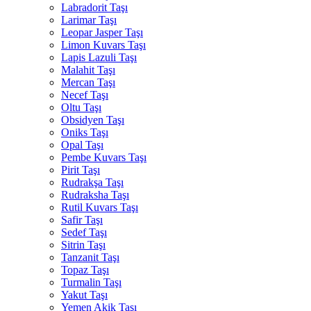
Labradorit Taşı
Larimar Taşı
Leopar Jasper Taşı
Limon Kuvars Taşı
Lapis Lazuli Taşı
Malahit Taşı
Mercan Taşı
Necef Taşı
Oltu Taşı
Obsidyen Taşı
Oniks Taşı
Opal Taşı
Pembe Kuvars Taşı
Pirit Taşı
Rudrakşa Taşı
Rudraksha Taşı
Rutil Kuvars Taşı
Safir Taşı
Sedef Taşı
Sitrin Taşı
Tanzanit Taşı
Topaz Taşı
Turmalin Taşı
Yakut Taşı
Yemen Akik Taşı