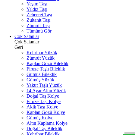
Yeşim Taşı
Yıldız Taşı
Zebercet Taşı
Zultanit Taşı
Zümrüt Taşı
Tümünü Gör
Çok Satanlar
Çok Satanlar
Geri
Kehribar Yüzük
Zümrüt Yüzük
Kaplan Gözü Bileklik
Firuze Taşlı Bileklik
Gümüş Bileklik
Gümüş Yüzük
Yakut Taşlı Yüzük
14 Ayar Altın Yüzük
Doğal Taş Kolye
Firuze Taşı Kolye
Akik Taşı Kolye
Kaplan Gözü Kolye
W
h
t
s
a
p
p
D
e
s
t
e
H
a
t
t
Gümüş Kolye
Altın Kaplama Kolye
Doğal Taş Bileklik
Kehribar Bileklik