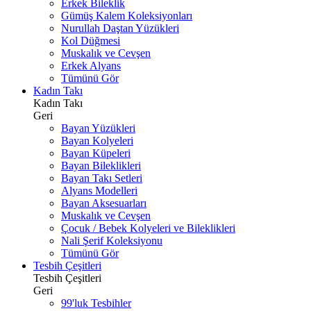
Erkek Bileklik
Gümüş Kalem Koleksiyonları
Nurullah Daştan Yüzükleri
Kol Düğmesi
Muskalık ve Cevşen
Erkek Alyans
Tümünü Gör
Kadın Takı
Kadın Takı
Geri
Bayan Yüzükleri
Bayan Kolyeleri
Bayan Küpeleri
Bayan Bileklikleri
Bayan Takı Setleri
Alyans Modelleri
Bayan Aksesuarları
Muskalık ve Cevşen
Çocuk / Bebek Kolyeleri ve Bileklikleri
Nali Şerif Koleksiyonu
Tümünü Gör
Tesbih Çeşitleri
Tesbih Çeşitleri
Geri
99'luk Tesbihler