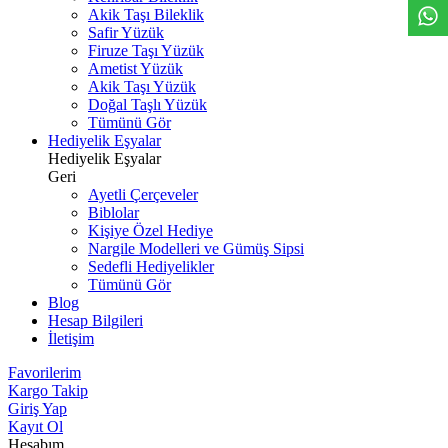
Akik Taşı Bileklik
Safir Yüzük
Firuze Taşı Yüzük
Ametist Yüzük
Akik Taşı Yüzük
Doğal Taşlı Yüzük
Tümünü Gör
Hediyelik Eşyalar
Hediyelik Eşyalar
Geri
Ayetli Çerçeveler
Biblolar
Kişiye Özel Hediye
Nargile Modelleri ve Gümüş Sipsi
Sedefli Hediyelikler
Tümünü Gör
Blog
Hesap Bilgileri
İletişim
Favorilerim
Kargo Takip
Giriş Yap
Kayıt Ol
Hesabım