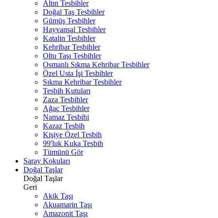
Altın Tesbihler
Doğal Taş Tesbihler
Gümüş Tesbihler
Hayvansal Tesbihler
Katalin Tesbihler
Kehribar Tesbihler
Oltu Taşı Tesbihler
Osmanlı Sıkma Kehribar Tesbihler
Özel Usta İşi Tesbihler
Sıkma Kehribar Tesbihler
Tesbih Kutuları
Zaza Tesbihler
Ağaç Tesbihler
Namaz Tesbihi
Kazaz Tesbih
Kişiye Özel Tesbih
99'luk Kuka Tesbih
Tümünü Gör
Saray Kokuları
Doğal Taşlar
Doğal Taşlar
Geri
Akik Taşı
Akuamarin Taşı
Amazonit Taşı