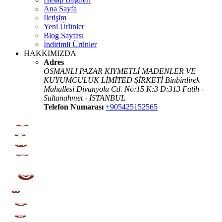
Ana Sayfa
İletişim
Yeni Ürünler
Blog Sayfası
İndirimli Ürünler
HAKKIMIZDA
Adres
OSMANLI PAZAR KIYMETLİ MADENLER VE
KUYUMCULUK LİMİTED ŞİRKETİ Binbirdirek
Mahallesi Divanyolu Cd. No:15 K:3 D:313 Fatih -
Sultanahmet - İSTANBUL
Telefon Numarası
+905425152565