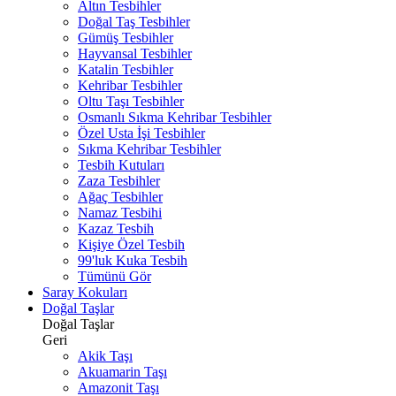
Altın Tesbihler
Doğal Taş Tesbihler
Gümüş Tesbihler
Hayvansal Tesbihler
Katalin Tesbihler
Kehribar Tesbihler
Oltu Taşı Tesbihler
Osmanlı Sıkma Kehribar Tesbihler
Özel Usta İşi Tesbihler
Sıkma Kehribar Tesbihler
Tesbih Kutuları
Zaza Tesbihler
Ağaç Tesbihler
Namaz Tesbihi
Kazaz Tesbih
Kişiye Özel Tesbih
99'luk Kuka Tesbih
Tümünü Gör
Saray Kokuları
Doğal Taşlar
Doğal Taşlar
Geri
Akik Taşı
Akuamarin Taşı
Amazonit Taşı