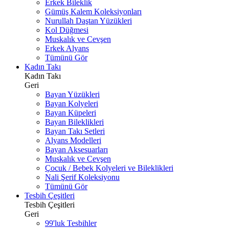
Erkek Bileklik
Gümüş Kalem Koleksiyonları
Nurullah Daştan Yüzükleri
Kol Düğmesi
Muskalık ve Cevşen
Erkek Alyans
Tümünü Gör
Kadın Takı
Kadın Takı
Geri
Bayan Yüzükleri
Bayan Kolyeleri
Bayan Küpeleri
Bayan Bileklikleri
Bayan Takı Setleri
Alyans Modelleri
Bayan Aksesuarları
Muskalık ve Cevşen
Çocuk / Bebek Kolyeleri ve Bileklikleri
Nali Şerif Koleksiyonu
Tümünü Gör
Tesbih Çeşitleri
Tesbih Çeşitleri
Geri
99'luk Tesbihler