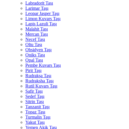
Labradorit Taşı
Larimar Taşı
Leopar Jasper Taşı
Limon Kuvars Taşı
Lapis Lazuli Taşı
Malahit Taşı
Mercan Taşı
Necef Taşı
Oltu Taşı
Obsidyen Taşı
Oniks Taşı
Opal Taşı
Pembe Kuvars Taşı
Pirit Taşı
Rudrakşa Taşı
Rudraksha Taşı
Rutil Kuvars Taşı
Safir Taşı
Sedef Taşı
Sitrin Taşı
Tanzanit Taşı
Topaz Taşı
Turmalin Taşı
Yakut Taşı
Yemen Akik Taşı