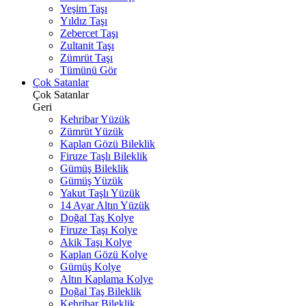
Yeşim Taşı
Yıldız Taşı
Zebercet Taşı
Zultanit Taşı
Zümrüt Taşı
Tümünü Gör
Çok Satanlar
Çok Satanlar
Geri
Kehribar Yüzük
Zümrüt Yüzük
Kaplan Gözü Bileklik
Firuze Taşlı Bileklik
Gümüş Bileklik
Gümüş Yüzük
Yakut Taşlı Yüzük
14 Ayar Altın Yüzük
Doğal Taş Kolye
Firuze Taşı Kolye
Akik Taşı Kolye
Kaplan Gözü Kolye
Gümüş Kolye
Altın Kaplama Kolye
Doğal Taş Bileklik
Kehribar Bileklik