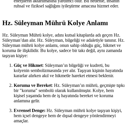
enerjilerin aktarılmasına yardımcı olur. Bu nedenle, insanın
ruhsal ve fiziksel sağlığını iyileştirme amacına hizmet eder.
Hz. Süleyman Mührü Kolye Anlamı
Hz. Süleyman Mührü kolye, adını kutsal kitaplarda adı geçen Hz.
Süleyman’dan alır. Hz. Süleyman, bilgeliği ve adaletiyle tanınır. Hz.
Süleyman mührü kolye anlamı, onun sahip olduğu güç, hikmet ve
koruma ile ilişkilidir. Bu kolye, sadece bir takı değil, aynı zamanda
taşıyan kişiye:
Güç ve Hikmet
: Süleyman’ın bilgeliği ve kudreti, bu
kolyenin sembolizmasında yer alır. Taşıyan kişinin hayatında
kararlar alırken akıl ve hikmetle hareket etmesi beklenir.
Koruma ve Bereket
: Hz. Süleyman’ın mührü, geçmişte tıpkı
bir "koruma" sembolü olarak kullanılmıştır. Kolye, hem
kişisel yaşamda hem de iş hayatında bereket ve koruma
anlamına gelir.
Evrensel Denge:
Hz. Süleyman mührü kolye taşıyan kişiyi,
hem içsel dengeye hem de dışsal dengeye yönlendirmeyi
amaçlar.