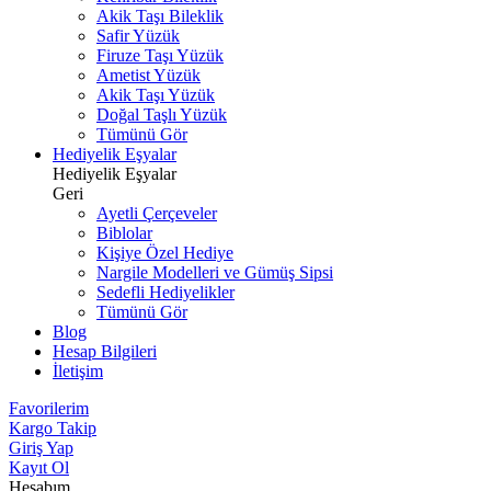
Akik Taşı Bileklik
Safir Yüzük
Firuze Taşı Yüzük
Ametist Yüzük
Akik Taşı Yüzük
Doğal Taşlı Yüzük
Tümünü Gör
Hediyelik Eşyalar
Hediyelik Eşyalar
Geri
Ayetli Çerçeveler
Biblolar
Kişiye Özel Hediye
Nargile Modelleri ve Gümüş Sipsi
Sedefli Hediyelikler
Tümünü Gör
Blog
Hesap Bilgileri
İletişim
Favorilerim
Kargo Takip
Giriş Yap
Kayıt Ol
Hesabım