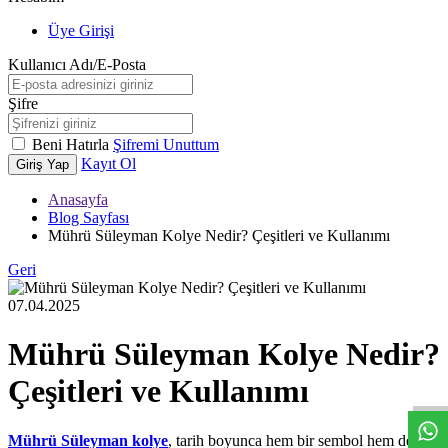
Üye Girişi
Kullanıcı Adı/E-Posta
Şifre
Beni Hatırla
Şifremi Unuttum
Kayıt Ol
Giriş Yap
Anasayfa
Blog Sayfası
Mührü Süleyman Kolye Nedir? Çeşitleri ve Kullanımı
Geri
07.04.2025
Mührü Süleyman Kolye Nedir?
W
h
t
s
a
p
p
D
e
s
t
e
H
a
t
t
Çeşitleri ve Kullanımı
Mührü Süleyman kolye
, tarih boyunca hem bir sembol hem de bir