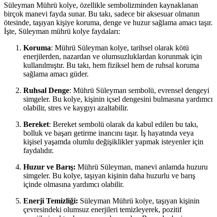
Süleyman Mührü kolye, özellikle sembolizminden kaynaklanan
birçok manevi fayda sunar. Bu takı, sadece bir aksesuar olmanın
ötesinde, taşıyan kişiye koruma, denge ve huzur sağlama amacı taşır.
İşte, Süleyman mührü kolye faydaları:
Koruma
: Mührü Süleyman kolye, tarihsel olarak kötü
enerjilerden, nazardan ve olumsuzluklardan korunmak için
kullanılmıştır. Bu takı, hem fiziksel hem de ruhsal koruma
sağlama amacı güder.
Ruhsal Denge
: Mührü Süleyman sembolü, evrensel dengeyi
simgeler. Bu kolye, kişinin içsel dengesini bulmasına yardımcı
olabilir, stres ve kaygıyı azaltabilir.
Bereket
: Bereket sembolü olarak da kabul edilen bu takı,
bolluk ve başarı getirme inancını taşır. İş hayatında veya
kişisel yaşamda olumlu değişiklikler yapmak isteyenler için
faydalıdır.
Huzur ve Barış:
Mührü Süleyman, manevi anlamda huzuru
simgeler. Bu kolye, taşıyan kişinin daha huzurlu ve barış
içinde olmasına yardımcı olabilir.
Enerji Temizliği:
Süleyman Mührü kolye, taşıyan kişinin
çevresindeki olumsuz enerjileri temizleyerek, pozitif