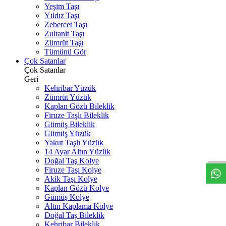
Yeşim Taşı
Yıldız Taşı
Zebercet Taşı
Zultanit Taşı
Zümrüt Taşı
Tümünü Gör
Çok Satanlar
Çok Satanlar
Geri
Kehribar Yüzük
Zümrüt Yüzük
Kaplan Gözü Bileklik
Firuze Taşlı Bileklik
Gümüş Bileklik
W
h
t
s
a
p
p
D
e
s
t
e
H
a
t
t
Gümüş Yüzük
Yakut Taşlı Yüzük
14 Ayar Altın Yüzük
Doğal Taş Kolye
Firuze Taşı Kolye
Akik Taşı Kolye
Kaplan Gözü Kolye
Gümüş Kolye
Altın Kaplama Kolye
Doğal Taş Bileklik
Kehribar Bileklik