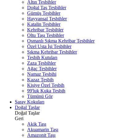
Altın Tesbihler
Doğal Taş Tesbihler
Gümüş Tesbihler
Hayvansal Tesbihler
Katalin Tesbihler
Kehribar Tesbihler
Oltu Taşı Tesbihler
Osmanlı Sıkma Kehribar Tesbihler
Özel Usta İşi Tesbihler
Sıkma Kehribar Tesbihler
Tesbih Kutuları
Zaza Tesbihler
Ağaç Tesbihler
Namaz Tesbihi
Kazaz Tesbih
Kişiye Özel Tesbih
99'luk Kuka Tesbih
Tümünü Gör
Saray Kokuları
Doğal Taşlar
Doğal Taşlar
Geri
Akik Taşı
Akuamarin Taşı
Amazonit Taşı