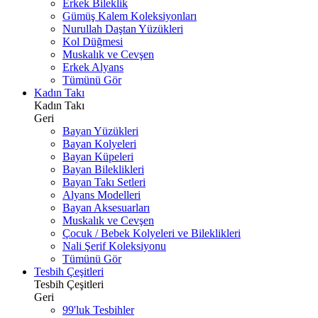
Erkek Bileklik
Gümüş Kalem Koleksiyonları
Nurullah Daştan Yüzükleri
Kol Düğmesi
Muskalık ve Cevşen
Erkek Alyans
Tümünü Gör
Kadın Takı
Kadın Takı
Geri
Bayan Yüzükleri
Bayan Kolyeleri
Bayan Küpeleri
Bayan Bileklikleri
Bayan Takı Setleri
Alyans Modelleri
Bayan Aksesuarları
Muskalık ve Cevşen
Çocuk / Bebek Kolyeleri ve Bileklikleri
Nali Şerif Koleksiyonu
Tümünü Gör
Tesbih Çeşitleri
Tesbih Çeşitleri
Geri
99'luk Tesbihler