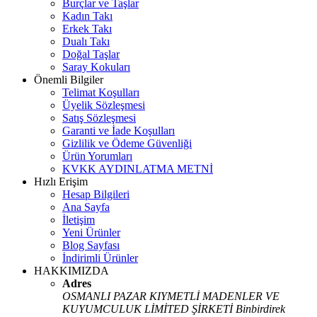
Burçlar ve Taşlar
Kadın Takı
Erkek Takı
Dualı Takı
Doğal Taşlar
Saray Kokuları
Önemli Bilgiler
Telimat Koşulları
Üyelik Sözleşmesi
Satış Sözleşmesi
Garanti ve İade Koşulları
Gizlilik ve Ödeme Güvenliği
Ürün Yorumları
KVKK AYDINLATMA METNİ
Hızlı Erişim
Hesap Bilgileri
Ana Sayfa
İletişim
Yeni Ürünler
Blog Sayfası
İndirimli Ürünler
HAKKIMIZDA
Adres
OSMANLI PAZAR KIYMETLİ MADENLER VE
KUYUMCULUK LİMİTED ŞİRKETİ Binbirdirek