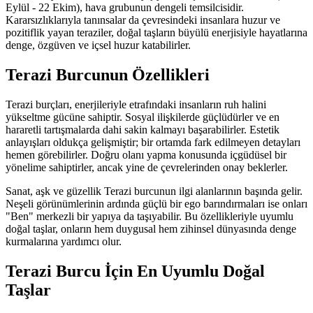
Eylül - 22 Ekim), hava grubunun dengeli temsilcisidir.
Kararsızlıklarıyla tanınsalar da çevresindeki insanlara huzur ve
pozitiflik yayan teraziler, doğal taşların büyülü enerjisiyle hayatlarına
denge, özgüven ve içsel huzur katabilirler.
Terazi Burcunun Özellikleri
Terazi burçları, enerjileriyle etrafındaki insanların ruh halini
yükseltme gücüne sahiptir. Sosyal ilişkilerde güçlüdürler ve en
hararetli tartışmalarda dahi sakin kalmayı başarabilirler. Estetik
anlayışları oldukça gelişmiştir; bir ortamda fark edilmeyen detayları
hemen görebilirler. Doğru olanı yapma konusunda içgüdüsel bir
yönelime sahiptirler, ancak yine de çevrelerinden onay beklerler.
Sanat, aşk ve güzellik Terazi burcunun ilgi alanlarının başında gelir.
Neşeli görünümlerinin ardında güçlü bir ego barındırmaları ise onları
"Ben" merkezli bir yapıya da taşıyabilir. Bu özellikleriyle uyumlu
doğal taşlar, onların hem duygusal hem zihinsel dünyasında denge
kurmalarına yardımcı olur.
Terazi Burcu İçin En Uyumlu Doğal
Taşlar