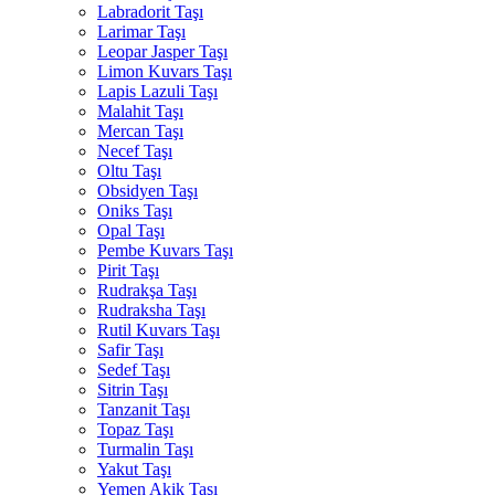
Labradorit Taşı
Larimar Taşı
Leopar Jasper Taşı
Limon Kuvars Taşı
Lapis Lazuli Taşı
Malahit Taşı
Mercan Taşı
Necef Taşı
Oltu Taşı
Obsidyen Taşı
Oniks Taşı
Opal Taşı
Pembe Kuvars Taşı
Pirit Taşı
Rudrakşa Taşı
Rudraksha Taşı
Rutil Kuvars Taşı
Safir Taşı
Sedef Taşı
Sitrin Taşı
Tanzanit Taşı
Topaz Taşı
Turmalin Taşı
Yakut Taşı
Yemen Akik Taşı