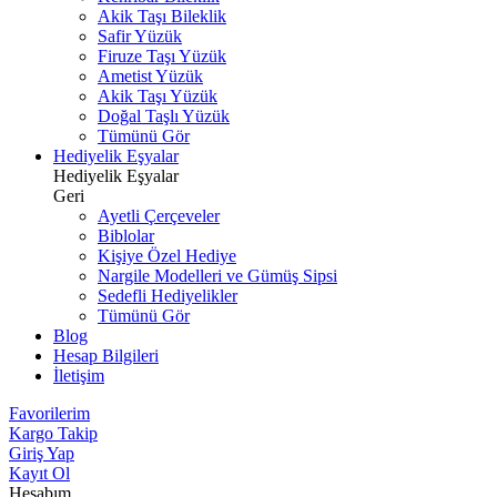
Akik Taşı Bileklik
Safir Yüzük
Firuze Taşı Yüzük
Ametist Yüzük
Akik Taşı Yüzük
Doğal Taşlı Yüzük
Tümünü Gör
Hediyelik Eşyalar
Hediyelik Eşyalar
Geri
Ayetli Çerçeveler
Biblolar
Kişiye Özel Hediye
Nargile Modelleri ve Gümüş Sipsi
Sedefli Hediyelikler
Tümünü Gör
Blog
Hesap Bilgileri
İletişim
Favorilerim
Kargo Takip
Giriş Yap
Kayıt Ol
Hesabım