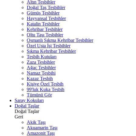
Altın Tesbihler
Doğal Taş Tesbihler
Gümüş Tesbihler
Hayvansal Tesbihler
Katalin Tesbihler
Kehribar Tesbihler
Oltu Taşı Tesbihler
Osmanlı Sıkma Kehribar Tesbihler
Özel Usta İşi Tesbihler
Sıkma Kehribar Tesbihler
Tesbih Kutuları
Zaza Tesbihler
Ağaç Tesbihler
Namaz Tesbihi
Kazaz Tesbih
Kişiye Özel Tesbih
99'luk Kuka Tesbih
Tümünü Gör
Saray Kokuları
Doğal Taşlar
Doğal Taşlar
Geri
Akik Taşı
Akuamarin Taşı
Amazonit Taşı