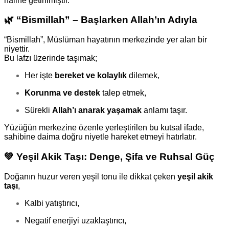
hâline getirilmiştir.
🌿
“Bismillah” – Başlarken Allah’ın Adıyla
“Bismillah”, Müslüman hayatının merkezinde yer alan bir
niyettir.
Bu lafzı üzerinde taşımak;
Her işte
bereket ve kolaylık
dilemek,
Korunma ve destek
talep etmek,
Sürekli
Allah’ı anarak yaşamak
anlamı taşır.
Yüzüğün merkezine özenle yerleştirilen bu kutsal ifade,
sahibine daima doğru niyetle hareket etmeyi hatırlatır.
💚
Yeşil Akik Taşı: Denge, Şifa ve Ruhsal Güç
Doğanın huzur veren yeşil tonu ile dikkat çeken
yeşil akik
taşı
,
Kalbi yatıştırıcı,
Negatif enerjiyi uzaklaştırıcı,