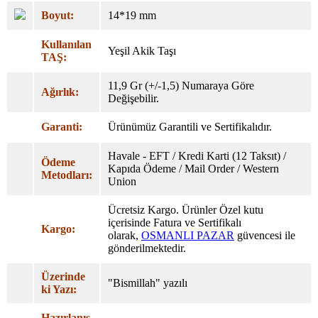
Boyut:
14*19 mm
Kullanılan
Yeşil Akik Taşı
TAŞ:
11,9 Gr (+/-1,5) Numaraya Göre
Ağırlık:
Değişebilir.
Garanti:
Ürünümüz Garantili ve Sertifikalıdır.
Havale - EFT / Kredi Karti (12 Taksıt) /
Ödeme
Kapıda Ödeme / Mail Order / Western
Metodları:
Union
Ücretsiz Kargo. Ürünler Özel
kutu
içerisinde Fatura ve Sertifikalı
Kargo:
olarak,
OSMANLI PAZAR
güvencesi ile
gönderilmektedir.
Üzerinde
"Bismillah" yazılı
ki Yazı:
Hazırlanış