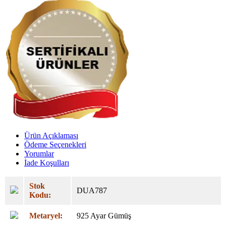
Ürün Açıklaması
Ödeme Seçenekleri
Yorumlar
İade Koşulları
Stok
DUA787
Kodu:
Metaryel:
925 Ayar Gümüş