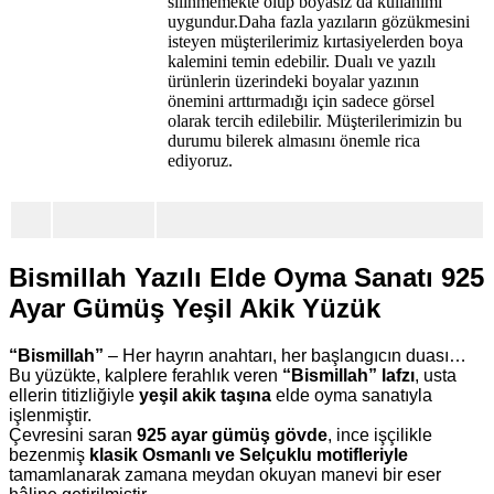
silinmemekte olup boyasız da kullanımı
uygundur.Daha fazla yazıların gözükmesini
isteyen müşterilerimiz kırtasiyelerden boya
kalemini temin edebilir. Dualı ve yazılı
ürünlerin üzerindeki boyalar yazının
önemini arttırmadığı için sadece görsel
olarak tercih edilebilir. Müşterilerimizin bu
durumu bilerek almasını önemle rica
ediyoruz.
Bismillah Yazılı Elde Oyma Sanatı 925
Ayar Gümüş Yeşil Akik Yüzük
“Bismillah”
– Her hayrın anahtarı, her başlangıcın duası…
Bu yüzükte, kalplere ferahlık veren
“Bismillah” lafzı
, usta
ellerin titizliğiyle
yeşil akik taşına
elde oyma sanatıyla
işlenmiştir.
Çevresini saran
925 ayar gümüş gövde
, ince işçilikle
bezenmiş
klasik Osmanlı ve Selçuklu motifleriyle
tamamlanarak zamana meydan okuyan manevi bir eser