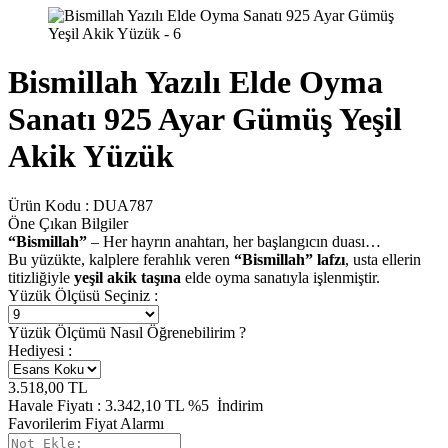
Bismillah Yazılı Elde Oyma
Sanatı 925 Ayar Gümüş Yeşil
Akik Yüzük
Ürün Kodu :
DUA787
Öne Çıkan Bilgiler
“Bismillah”
– Her hayrın anahtarı, her başlangıcın duası…
Bu yüzükte, kalplere ferahlık veren
“Bismillah” lafzı
, usta ellerin
titizliğiyle
yeşil akik taşına
elde oyma sanatıyla işlenmiştir.
Yüzük Ölçüsü Seçiniz :
Yüzük Ölçümü Nasıl Öğrenebilirim ?
Hediyesi :
3.518,00
TL
Havale Fiyatı :
3.342,10
TL
%5
İndirim
Favorilerim
Fiyat Alarmı