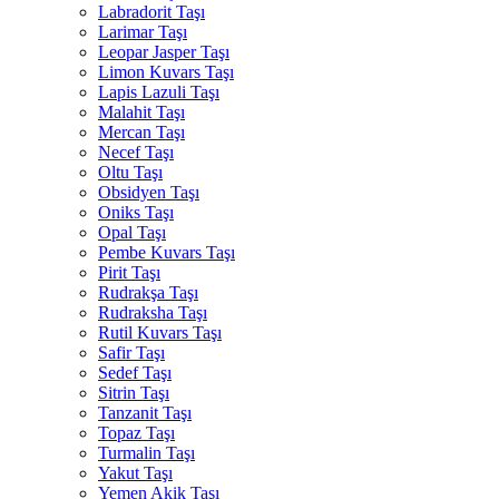
Labradorit Taşı
Larimar Taşı
Leopar Jasper Taşı
Limon Kuvars Taşı
Lapis Lazuli Taşı
Malahit Taşı
Mercan Taşı
Necef Taşı
Oltu Taşı
Obsidyen Taşı
Oniks Taşı
Opal Taşı
Pembe Kuvars Taşı
Pirit Taşı
Rudrakşa Taşı
Rudraksha Taşı
Rutil Kuvars Taşı
Safir Taşı
Sedef Taşı
Sitrin Taşı
Tanzanit Taşı
Topaz Taşı
Turmalin Taşı
Yakut Taşı
Yemen Akik Taşı