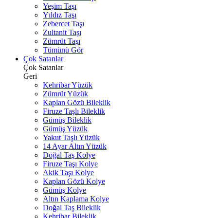
Yeşim Taşı
Yıldız Taşı
Zebercet Taşı
Zultanit Taşı
Zümrüt Taşı
Tümünü Gör
Çok Satanlar
Çok Satanlar
Geri
Kehribar Yüzük
Zümrüt Yüzük
Kaplan Gözü Bileklik
Firuze Taşlı Bileklik
Gümüş Bileklik
Gümüş Yüzük
Yakut Taşlı Yüzük
14 Ayar Altın Yüzük
Doğal Taş Kolye
Firuze Taşı Kolye
Akik Taşı Kolye
Kaplan Gözü Kolye
Gümüş Kolye
Altın Kaplama Kolye
Doğal Taş Bileklik
Kehribar Bileklik