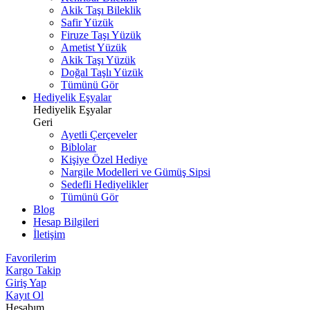
Akik Taşı Bileklik
Safir Yüzük
Firuze Taşı Yüzük
Ametist Yüzük
Akik Taşı Yüzük
Doğal Taşlı Yüzük
Tümünü Gör
Hediyelik Eşyalar
Hediyelik Eşyalar
Geri
Ayetli Çerçeveler
Biblolar
Kişiye Özel Hediye
Nargile Modelleri ve Gümüş Sipsi
Sedefli Hediyelikler
Tümünü Gör
Blog
Hesap Bilgileri
İletişim
Favorilerim
Kargo Takip
Giriş Yap
Kayıt Ol
Hesabım