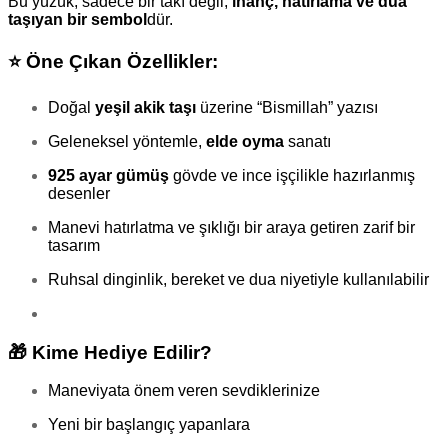
Bu yüzük, sadece bir takı değil;
inanç, hatırlama ve dua
taşıyan bir sembol
dür.
⭐
Öne Çıkan Özellikler:
Doğal
yeşil akik taşı
üzerine “Bismillah” yazısı
Geleneksel yöntemle,
elde oyma
sanatı
925 ayar gümüş
gövde ve ince işçilikle hazırlanmış
desenler
Manevi hatırlatma ve şıklığı bir araya getiren zarif bir
tasarım
Ruhsal dinginlik, bereket ve dua niyetiyle kullanılabilir
🎁
Kime Hediye Edilir?
Maneviyata önem veren sevdiklerinize
Yeni bir başlangıç yapanlara