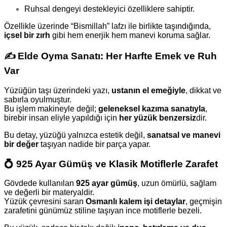
Ruhsal dengeyi destekleyici özelliklere sahiptir.
Özellikle üzerinde “Bismillah” lafzı ile birlikte taşındığında,
içsel bir zırh
gibi hem enerjik hem manevi koruma sağlar.
✍️
Elde Oyma Sanatı: Her Harfte Emek ve Ruh
Var
Yüzüğün taşı üzerindeki yazı,
ustanın el emeğiyle
, dikkat ve
sabırla oyulmuştur.
Bu işlem makineyle değil;
geleneksel kazıma sanatıyla
,
birebir insan eliyle yapıldığı için
her yüzük benzersiz
dir.
Bu detay, yüzüğü yalnızca estetik değil,
sanatsal ve manevi
bir değer
taşıyan nadide bir parça yapar.
💍
925 Ayar Gümüş ve Klasik Motiflerle Zarafet
Gövdede kullanılan
925 ayar gümüş
, uzun ömürlü, sağlam
ve değerli bir materyaldir.
Yüzük çevresini saran
Osmanlı kalem işi detaylar
, geçmişin
zarafetini günümüz stiline taşıyan ince motiflerle bezeli.