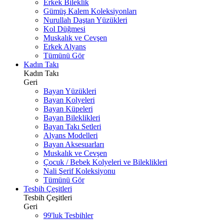
Erkek Bileklik
Gümüş Kalem Koleksiyonları
Nurullah Daştan Yüzükleri
Kol Düğmesi
Muskalık ve Cevşen
Erkek Alyans
Tümünü Gör
Kadın Takı
Kadın Takı
Geri
Bayan Yüzükleri
Bayan Kolyeleri
Bayan Küpeleri
Bayan Bileklikleri
Bayan Takı Setleri
Alyans Modelleri
Bayan Aksesuarları
Muskalık ve Cevşen
Çocuk / Bebek Kolyeleri ve Bileklikleri
Nali Şerif Koleksiyonu
Tümünü Gör
Tesbih Çeşitleri
Tesbih Çeşitleri
Geri
99'luk Tesbihler