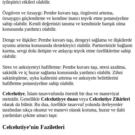
iyileştirici etkileri olabilir.
Özgüven ve özsaygı: Pembe kuvars taşı, özgüveni artırma,
özsaygıyı güçlendirme ve kendine inancı teşvik etme potansiyeline
sahip olabilir. Kendi değerinizi tanıma ve kendinizle barışık olma
konusunda yardımcı olabilir.
Denge ve ilişkiler: Pembe kuvars taşı, dengeyi sağlama ve ilişkilerde
uyumu artırma konusunda destekleyici olabilir. Partnerinizle bağlantı
kurma, sevgi dolu iletişim ve anlayışı teşvik etme özelliklerine sahip
olabilir.
Stres ve anksiyeteyi hafifletme: Pembe kuvars taşı, stresi azaltma,
sakinlik ve iç huzur sağlama konusunda yardımcı olabilir. Zihni
sakinleştirme, uyku kalitesini artırma ve anksiyete belirtilerini
hafifletme potansiyeline sahip olabilir.
Celcelutiye
, İslam tasavvufunda önemli bir dua ve maneviyat
metnidir. Genellikle
Celcelutiyye duası
veya
Celcelutiye Zikirleri
olarak da bilinir. Bu dua, özellikle tasavvuf yolunda ilerleyenler
tarafından sıkça okunur ve manevi olarak koruma, huzur ve ilahi
yardımları çekme amacı taşır.
Celcelutiye’nin Faziletleri