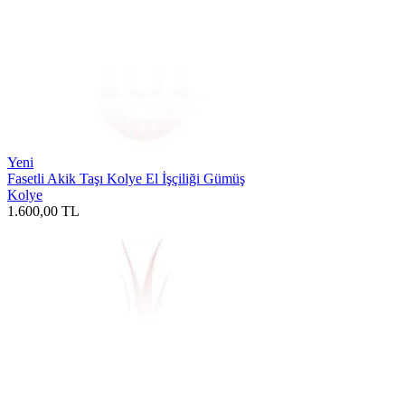
Yeni
Fasetli Akik Taşı Kolye El İşçiliği Gümüş
Kolye
1.600,00
TL