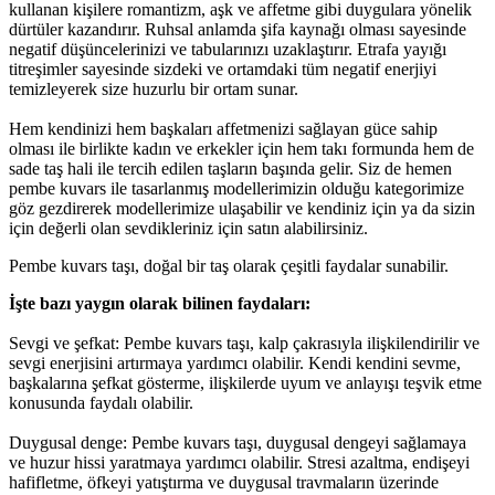
kullanan kişilere romantizm, aşk ve affetme gibi duygulara yönelik
dürtüler kazandırır. Ruhsal anlamda şifa kaynağı olması sayesinde
negatif düşüncelerinizi ve tabularınızı uzaklaştırır. Etrafa yayığı
titreşimler sayesinde sizdeki ve ortamdaki tüm negatif enerjiyi
temizleyerek size huzurlu bir ortam sunar.
Hem kendinizi hem başkaları affetmenizi sağlayan güce sahip
olması ile birlikte kadın ve erkekler için hem takı formunda hem de
sade taş hali ile tercih edilen taşların başında gelir. Siz de hemen
pembe kuvars ile tasarlanmış modellerimizin olduğu kategorimize
göz gezdirerek modellerimize ulaşabilir ve kendiniz için ya da sizin
için değerli olan sevdikleriniz için satın alabilirsiniz.
Pembe kuvars taşı, doğal bir taş olarak çeşitli faydalar sunabilir.
İşte bazı yaygın olarak bilinen faydaları:
Sevgi ve şefkat: Pembe kuvars taşı, kalp çakrasıyla ilişkilendirilir ve
sevgi enerjisini artırmaya yardımcı olabilir. Kendi kendini sevme,
başkalarına şefkat gösterme, ilişkilerde uyum ve anlayışı teşvik etme
konusunda faydalı olabilir.
Duygusal denge: Pembe kuvars taşı, duygusal dengeyi sağlamaya
ve huzur hissi yaratmaya yardımcı olabilir. Stresi azaltma, endişeyi
hafifletme, öfkeyi yatıştırma ve duygusal travmaların üzerinde