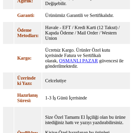
Ağırlık:
Değişebilir.
Garanti:
Ürünümüz Garantili ve Sertifikalıdır.
Havale - EFT / Kredi Karti (12 Taksıt) /
Ödeme
Kapıda Ödeme / Mail Order / Western
Metodları:
Union
Ücretsiz Kargo. Ürünler Özel
kutu
içerisinde Fatura ve Sertifikalı
Kargo:
olarak,
OSMANLI PAZAR
güvencesi ile
gönderilmektedir.
Üzerinde
Celcelutiye
ki Yazı:
Hazırlanış
1-3 İş Günü İçerisinde
Süresi:
Size Özel Tamamı El İşçiliği olan bu ürüne
istediğiniz hattı ve yazıyı yazdırabilirsiniz.
Kişiye Özel hazırlanan bu ürünleri
Özellikler: