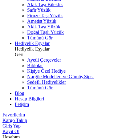
Akik Taşı Bileklik
Safir Yüzük
Firuze Taşı Yüzük
Ametist Yüzük
Akik Taşı Yüzük
Doğal Taşlı Yüzük
Tümünü Gör
Hediyelik Eşyalar
Hediyelik Eşyalar
Geri
Ayetli Çerçeveler
Biblolar
Kişiye Özel Hediye
Nargile Modelleri ve Gümüş Sipsi
Sedefli Hediyelikler
Tümünü Gör
Blog
Hesap Bilgileri
İletişim
Favorilerim
Kargo Takip
Giriş Yap
Kayıt Ol
Hesabım