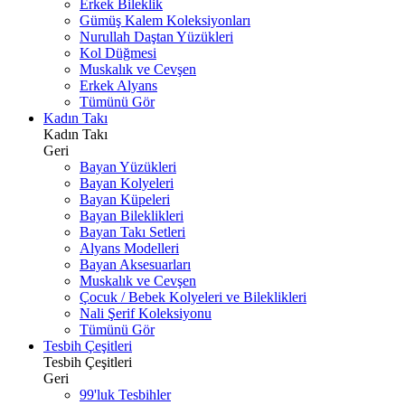
Erkek Bileklik
Gümüş Kalem Koleksiyonları
Nurullah Daştan Yüzükleri
Kol Düğmesi
Muskalık ve Cevşen
Erkek Alyans
Tümünü Gör
Kadın Takı
Kadın Takı
Geri
Bayan Yüzükleri
Bayan Kolyeleri
Bayan Küpeleri
Bayan Bileklikleri
Bayan Takı Setleri
Alyans Modelleri
Bayan Aksesuarları
Muskalık ve Cevşen
Çocuk / Bebek Kolyeleri ve Bileklikleri
Nali Şerif Koleksiyonu
Tümünü Gör
Tesbih Çeşitleri
Tesbih Çeşitleri
Geri
99'luk Tesbihler