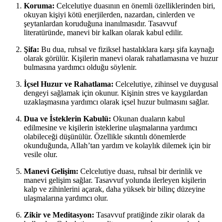
Koruma:
Celcelutiye duasının en önemli özelliklerinden biri,
okuyan kişiyi kötü enerjilerden, nazardan, cinlerden ve
şeytanlardan koruduğuna inanılmasıdır. Tasavvuf
literatüründe, manevi bir kalkan olarak kabul edilir.
Şifa:
Bu dua, ruhsal ve fiziksel hastalıklara karşı şifa kaynağı
olarak görülür. Kişilerin manevi olarak rahatlamasına ve huzur
bulmasına yardımcı olduğu söylenir.
İçsel Huzur ve Rahatlama:
Celcelutiye, zihinsel ve duygusal
dengeyi sağlamak için okunur. Kişinin stres ve kaygılardan
uzaklaşmasına yardımcı olarak içsel huzur bulmasını sağlar.
Dua ve İsteklerin Kabulü:
Okunan duaların kabul
edilmesine ve kişilerin isteklerine ulaşmalarına yardımcı
olabileceği düşünülür. Özellikle sıkıntılı dönemlerde
okunduğunda, Allah’tan yardım ve kolaylık dilemek için bir
vesile olur.
Manevi Gelişim:
Celcelutiye duası, ruhsal bir derinlik ve
manevi gelişim sağlar. Tasavvuf yolunda ilerleyen kişilerin
kalp ve zihinlerini açarak, daha yüksek bir bilinç düzeyine
ulaşmalarına yardımcı olur.
Zikir ve Meditasyon:
Tasavvuf pratiğinde zikir olarak da