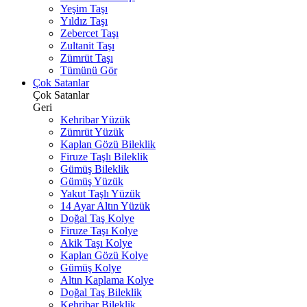
Yeşim Taşı
Yıldız Taşı
Zebercet Taşı
Zultanit Taşı
Zümrüt Taşı
Tümünü Gör
Çok Satanlar
Çok Satanlar
Geri
Kehribar Yüzük
Zümrüt Yüzük
Kaplan Gözü Bileklik
Firuze Taşlı Bileklik
Gümüş Bileklik
Gümüş Yüzük
Yakut Taşlı Yüzük
14 Ayar Altın Yüzük
Doğal Taş Kolye
Firuze Taşı Kolye
Akik Taşı Kolye
Kaplan Gözü Kolye
Gümüş Kolye
Altın Kaplama Kolye
Doğal Taş Bileklik
Kehribar Bileklik