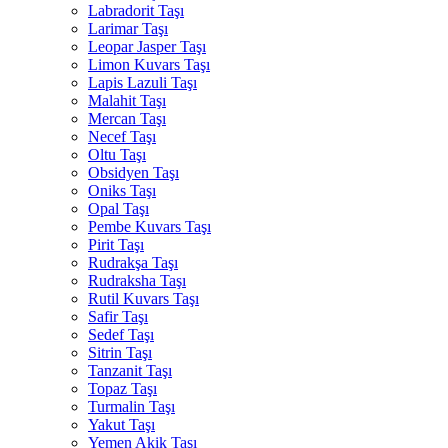
Labradorit Taşı
Larimar Taşı
Leopar Jasper Taşı
Limon Kuvars Taşı
Lapis Lazuli Taşı
Malahit Taşı
Mercan Taşı
Necef Taşı
Oltu Taşı
Obsidyen Taşı
Oniks Taşı
Opal Taşı
Pembe Kuvars Taşı
Pirit Taşı
Rudrakşa Taşı
Rudraksha Taşı
Rutil Kuvars Taşı
Safir Taşı
Sedef Taşı
Sitrin Taşı
Tanzanit Taşı
Topaz Taşı
Turmalin Taşı
Yakut Taşı
Yemen Akik Taşı