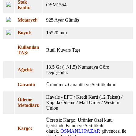
Stok
OSM1554
Kodu:
Metaryel:
925 Ayar Gümüş
Boyut:
15*20 mm
Kullanılan
Rutil Kuvars Taşı
TAŞ:
13,5 Gr (+/-1,5) Numaraya Göre
Ağırlık:
Değişebilir.
Garanti:
Ürünümüz Garantili ve Sertifikalıdır.
Havale - EFT / Kredi Karti (12 Taksıt) /
Ödeme
Kapıda Ödeme / Mail Order / Western
Metodları:
Union
Ücretsiz Kargo. Ürünler Özel
kutu
içerisinde Fatura ve Sertifikalı
Kargo:
olarak,
OSMANLI PAZAR
güvencesi ile