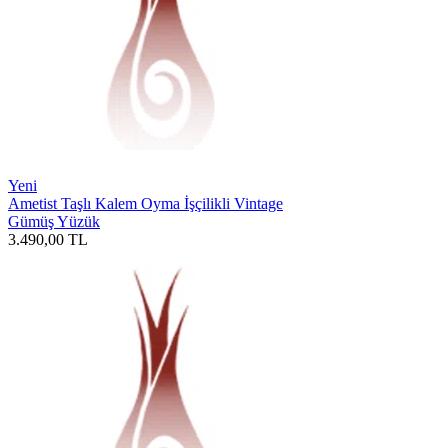
Yeni
Ametist Taşlı Kalem Oyma İşçilikli Vintage
Gümüş Yüzük
3.490,00
TL