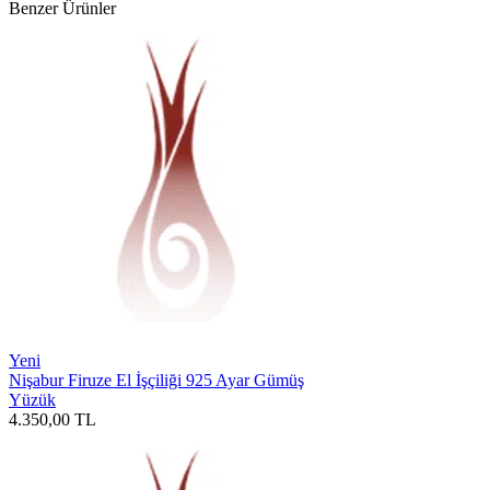
Benzer Ürünler
Yeni
Nişabur Firuze El İşçiliği 925 Ayar Gümüş
Yüzük
4.350,00
TL