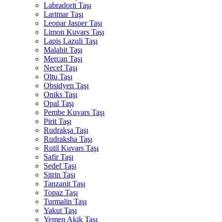
Labradorit Taşı
Larimar Taşı
Leopar Jasper Taşı
Limon Kuvars Taşı
Lapis Lazuli Taşı
Malahit Taşı
Mercan Taşı
Necef Taşı
Oltu Taşı
Obsidyen Taşı
Oniks Taşı
Opal Taşı
Pembe Kuvars Taşı
Pirit Taşı
Rudrakşa Taşı
Rudraksha Taşı
Rutil Kuvars Taşı
Safir Taşı
Sedef Taşı
Sitrin Taşı
Tanzanit Taşı
Topaz Taşı
Turmalin Taşı
Yakut Taşı
Yemen Akik Taşı