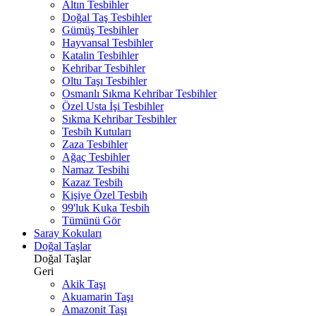
Altın Tesbihler
Doğal Taş Tesbihler
Gümüş Tesbihler
Hayvansal Tesbihler
Katalin Tesbihler
Kehribar Tesbihler
Oltu Taşı Tesbihler
Osmanlı Sıkma Kehribar Tesbihler
Özel Usta İşi Tesbihler
Sıkma Kehribar Tesbihler
Tesbih Kutuları
Zaza Tesbihler
Ağaç Tesbihler
Namaz Tesbihi
Kazaz Tesbih
Kişiye Özel Tesbih
99'luk Kuka Tesbih
Tümünü Gör
Saray Kokuları
Doğal Taşlar
Doğal Taşlar
Geri
Akik Taşı
Akuamarin Taşı
Amazonit Taşı