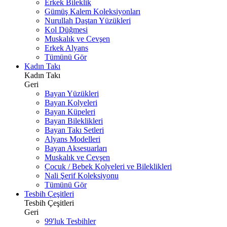
Erkek Bileklik
Gümüş Kalem Koleksiyonları
Nurullah Daştan Yüzükleri
Kol Düğmesi
Muskalık ve Cevşen
Erkek Alyans
Tümünü Gör
Kadın Takı
Kadın Takı
Geri
Bayan Yüzükleri
Bayan Kolyeleri
Bayan Küpeleri
Bayan Bileklikleri
Bayan Takı Setleri
Alyans Modelleri
Bayan Aksesuarları
Muskalık ve Cevşen
Çocuk / Bebek Kolyeleri ve Bileklikleri
Nali Şerif Koleksiyonu
Tümünü Gör
Tesbih Çeşitleri
Tesbih Çeşitleri
Geri
99'luk Tesbihler