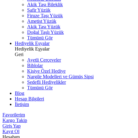
Akik Taşı Bileklik
Safir Yüzük
Firuze Taşı Yüzük
Ametist Yüzük
Akik Taşı Yüzük
Doğal Taşlı Yüzük
Tümünü Gör
Hediyelik Eşyalar
Hediyelik Eşyalar
Geri
Ayetli Çerçeveler
Biblolar
Kişiye Özel Hediye
Nargile Modelleri ve Gümüş Sipsi
Sedefli Hediyelikler
Tümünü Gör
Blog
Hesap Bilgileri
İletişim
Favorilerim
Kargo Takip
Giriş Yap
Kayıt Ol
Hesabım