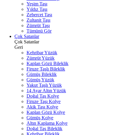
Yeşim Taşı
Yıldız Taşı
Zebercet Taşı
Zultanit Taşı
Zümrüt Taşı
Tümünü Gör
Çok Satanlar
Çok Satanlar
Geri
Kehribar Yüzük
Zümrüt Yüzük
Kaplan Gözü Bileklik
Firuze Taşlı Bileklik
Gümüş Bileklik
Gümüş Yüzük
Yakut Taşlı Yüzük
14 Ayar Altın Yüzük
Doğal Taş Kolye
Firuze Taşı Kolye
Akik Taşı Kolye
Kaplan Gözü Kolye
Gümüş Kolye
Altın Kaplama Kolye
Doğal Taş Bileklik
Kehribar Bileklik