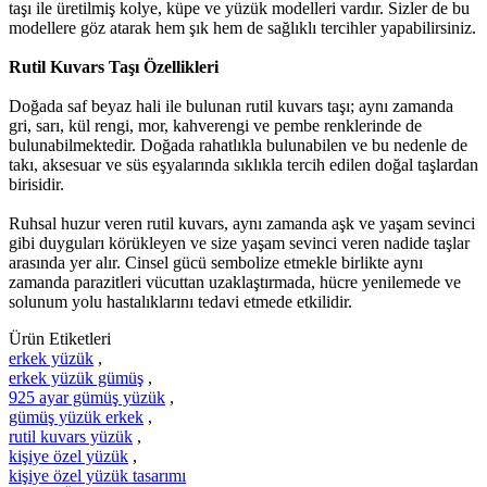
taşı ile üretilmiş kolye, küpe ve yüzük modelleri vardır. Sizler de bu
modellere göz atarak hem şık hem de sağlıklı tercihler yapabilirsiniz.
Rutil Kuvars Taşı Özellikleri
Doğada saf beyaz hali ile bulunan rutil kuvars taşı; aynı zamanda
gri, sarı, kül rengi, mor, kahverengi ve pembe renklerinde de
bulunabilmektedir. Doğada rahatlıkla bulunabilen ve bu nedenle de
takı, aksesuar ve süs eşyalarında sıklıkla tercih edilen doğal taşlardan
birisidir.
Ruhsal huzur veren rutil kuvars, aynı zamanda aşk ve yaşam sevinci
gibi duyguları körükleyen ve size yaşam sevinci veren nadide taşlar
arasında yer alır. Cinsel gücü sembolize etmekle birlikte aynı
zamanda parazitleri vücuttan uzaklaştırmada, hücre yenilemede ve
solunum yolu hastalıklarını tedavi etmede etkilidir.
Ürün Etiketleri
erkek yüzük
,
erkek yüzük gümüş
,
925 ayar gümüş yüzük
,
gümüş yüzük erkek
,
rutil kuvars yüzük
,
kişiye özel yüzük
,
kişiye özel yüzük tasarımı