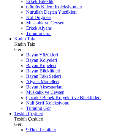
Erkek Bileklik
Gümüş Kalem Koleksiyonları
Nurullah Daştan Yüzükleri
Kol Düğmesi
Muskalık ve Cevşen
Erkek Alyans
Tümünü Gör
Kadın Takı
Kadın Takı
Geri
Bayan Yüzükleri
Bayan Kolyeleri
Bayan Küpeleri
Bayan Bileklikleri
Bayan Takı Setleri
Alyans Modelleri
Bayan Aksesuarları
Muskalık ve Cevşen
Çocuk / Bebek Kolyeleri ve Bileklikleri
Nali Şerif Koleksiyonu
Tümünü Gör
Tesbih Çeşitleri
Tesbih Çeşitleri
Geri
99'luk Tesbihler