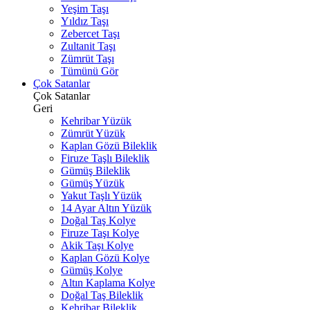
Yeşim Taşı
Yıldız Taşı
Zebercet Taşı
Zultanit Taşı
Zümrüt Taşı
Tümünü Gör
Çok Satanlar
Çok Satanlar
Geri
Kehribar Yüzük
Zümrüt Yüzük
Kaplan Gözü Bileklik
Firuze Taşlı Bileklik
Gümüş Bileklik
Gümüş Yüzük
Yakut Taşlı Yüzük
14 Ayar Altın Yüzük
Doğal Taş Kolye
Firuze Taşı Kolye
Akik Taşı Kolye
Kaplan Gözü Kolye
Gümüş Kolye
Altın Kaplama Kolye
Doğal Taş Bileklik
Kehribar Bileklik