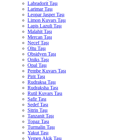
Labradorit Taşı
Larimar Taşı
Leopar Jasper Taşı
Limon Kuvars Taşı
Lapis Lazuli Taşı
Malahit Taşı
Mercan Taşı
Necef Taşı
Oltu Taşı
Obsidyen Taşı
Oniks Taşı
Opal Taşı
Pembe Kuvars Taşı
Pirit Taşı
Rudrakşa Taşı
Rudraksha Taşı
Rutil Kuvars Taşı
Safir Taşı
Sedef Taşı
Sitrin Taşı
Tanzanit Taşı
Topaz Taşı
Turmalin Taşı
Yakut Taşı
Yemen Akik Taşı