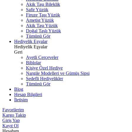
Akik Taşı Bileklik
Safir Yüzük
Firuze Taşı Yüzük
Ametist Yüzük
Akik Taşı Yüzük
Doğal Taşlı Yüzük
Tümünü Gör
Hediyelik Eşyalar
Hediyelik Eşyalar
Geri
Ayetli Çerçeveler
Biblolar
Kişiye Özel Hediye
Nargile Modelleri ve Gümüş Sipsi
Sedefli Hediyelikler
Tümünü Gör
Blog
Hesap Bilgileri
İletişim
Favorilerim
Kargo Takip
Giriş Yap
Kayıt Ol
Hesabım