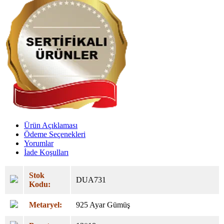
Ürün Açıklaması
Ödeme Seçenekleri
Yorumlar
İade Koşulları
Stok
DUA731
Kodu:
Metaryel:
925 Ayar Gümüş