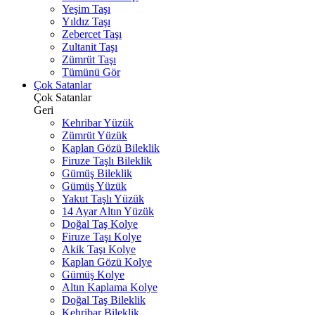
Yeşim Taşı
Yıldız Taşı
Zebercet Taşı
Zultanit Taşı
Zümrüt Taşı
Tümünü Gör
Çok Satanlar
Çok Satanlar
Geri
Kehribar Yüzük
Zümrüt Yüzük
Kaplan Gözü Bileklik
Firuze Taşlı Bileklik
Gümüş Bileklik
Gümüş Yüzük
Yakut Taşlı Yüzük
14 Ayar Altın Yüzük
Doğal Taş Kolye
Firuze Taşı Kolye
Akik Taşı Kolye
Kaplan Gözü Kolye
Gümüş Kolye
Altın Kaplama Kolye
Doğal Taş Bileklik
Kehribar Bileklik