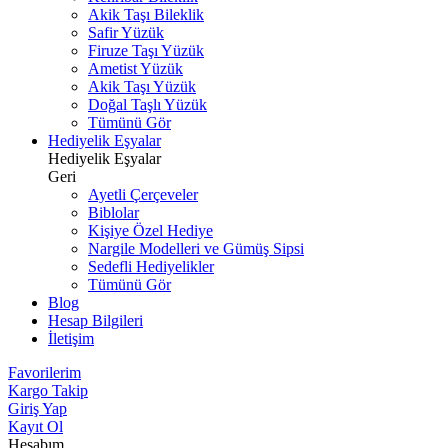
Akik Taşı Bileklik
Safir Yüzük
Firuze Taşı Yüzük
Ametist Yüzük
Akik Taşı Yüzük
Doğal Taşlı Yüzük
Tümünü Gör
Hediyelik Eşyalar
Hediyelik Eşyalar
Geri
Ayetli Çerçeveler
Biblolar
Kişiye Özel Hediye
Nargile Modelleri ve Gümüş Sipsi
Sedefli Hediyelikler
Tümünü Gör
Blog
Hesap Bilgileri
İletişim
Favorilerim
Kargo Takip
Giriş Yap
Kayıt Ol
Hesabım