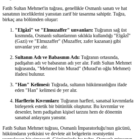
Fatih Sultan Mehmet'in tuğrası, genellikle Osmanlı sanatı ve hat
sanatının inceliklerini yansıtan zarif bir tasarıma sahiptir. Tuğra,
birkaç ana bölümden oluşur:
"Elgâzî" ve "Elmuzaffer" unvanları:
Tuğranın sağ üst
kısmında, Osmanlı sultanlarının sıklıkla kullandığı "Elgâzî"
(Gazi) ve "Elmuzaffer" (Muzaffer, zafer kazanan) gibi
unvanlar yer alır.
Sultanın Adı ve Babasının Adı:
Tuğranın ortasında,
padişahın adı ve babasının adı yer alır. Fatih Sultan Mehmet
tuğrasında, "Mehmed bin Murad" (Murad'ın oğlu Mehmet)
ifadesi bulunur.
"Han" Kelimesi:
Tuğrada, sultanın hükümranlığını ifade
eden "Han" kelimesi de yer alır.
Harflerin Kıvrımları:
Tuğranın harfleri, sanatsal kıvrımlarla
birleşerek estetik bir bütünlük oluşturur. Bu kıvrımlar ve
desenler, hem padişahın kişisel tarzını hem de dönemin
sanatsal anlayışını yansıtır.
Fatih Sultan Mehmet tuğrası, Osmanlı İmparatorluğu'nun gücünü,
hükümdarın yetkisini ve devlete ait belgelerin resmiyetini