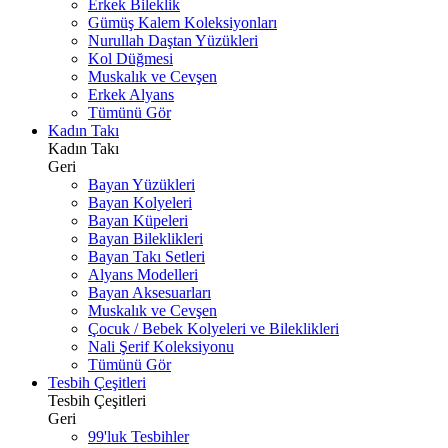
Erkek Bileklik
Gümüş Kalem Koleksiyonları
Nurullah Daştan Yüzükleri
Kol Düğmesi
Muskalık ve Cevşen
Erkek Alyans
Tümünü Gör
Kadın Takı
Kadın Takı
Geri
Bayan Yüzükleri
Bayan Kolyeleri
Bayan Küpeleri
Bayan Bileklikleri
Bayan Takı Setleri
Alyans Modelleri
Bayan Aksesuarları
Muskalık ve Cevşen
Çocuk / Bebek Kolyeleri ve Bileklikleri
Nali Şerif Koleksiyonu
Tümünü Gör
Tesbih Çeşitleri
Tesbih Çeşitleri
Geri
99'luk Tesbihler