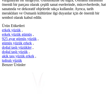
vurgulayan bir simgeydi. Günümüzde bu tuğra, Osmanlı mirasının
önemli bir parçası olarak çeşitli sanat eserlerinde, mücevherlerde, hat
sanatında ve dekoratif objelerde sıkça kullanılır. Ayrıca, tarih
meraklıları ve Osmanlı kültürüne ilgi duyanlar için de önemli bir
sembol olarak kabul edilir.
Ürün Etiketleri
erkek yüzük
,
erkek yüzük gümüş
,
925 ayar gümüş yüzük
,
gümüş yüzük erkek
,
doğal taşlı yüzükler
,
doğal taşlı yüzük
,
akik taşı yüzük erkek
,
tuğralı yüzük
Benzer Ürünler