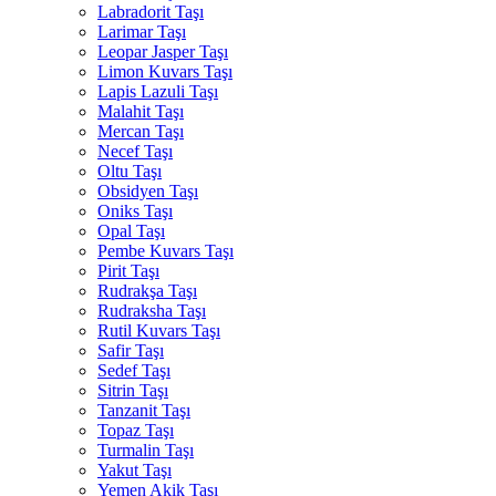
Labradorit Taşı
Larimar Taşı
Leopar Jasper Taşı
Limon Kuvars Taşı
Lapis Lazuli Taşı
Malahit Taşı
Mercan Taşı
Necef Taşı
Oltu Taşı
Obsidyen Taşı
Oniks Taşı
Opal Taşı
Pembe Kuvars Taşı
Pirit Taşı
Rudrakşa Taşı
Rudraksha Taşı
Rutil Kuvars Taşı
Safir Taşı
Sedef Taşı
Sitrin Taşı
Tanzanit Taşı
Topaz Taşı
Turmalin Taşı
Yakut Taşı
Yemen Akik Taşı