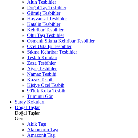
Altın Tesbihler
Doğal Taş Tesbihler
Gümüş Tesbihler
Hayvansal Tesbihler
Katalin Tesbihler
Kehribar Tesbihler
Oltu Taşı Tesbihler
Osmanlı Sıkma Kehribar Tesbihler
Özel Usta İşi Tesbihler
Sıkma Kehribar Tesbihler
Tesbih Kutuları
Zaza Tesbihler
Ağaç Tesbihler
Namaz Tesbihi
Kazaz Tesbih
Kişiye Özel Tesbih
99'luk Kuka Tesbih
Tümünü Gör
Saray Kokuları
Doğal Taşlar
Doğal Taşlar
Geri
Akik Taşı
Akuamarin Taşı
Amazonit Taşı