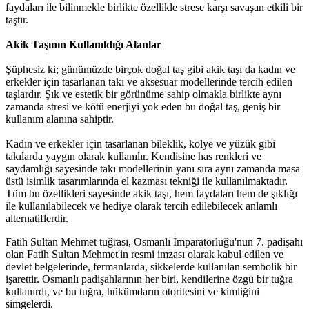
faydaları ile bilinmekle birlikte özellikle strese karşı savaşan etkili bir
taştır.
Akik Taşının Kullanıldığı Alanlar
Şüphesiz ki; günümüzde birçok doğal taş gibi akik taşı da kadın ve
erkekler için tasarlanan takı ve aksesuar modellerinde tercih edilen
taşlardır. Şık ve estetik bir görünüme sahip olmakla birlikte aynı
zamanda stresi ve kötü enerjiyi yok eden bu doğal taş, geniş bir
kullanım alanına sahiptir.
Kadın ve erkekler için tasarlanan bileklik, kolye ve yüzük gibi
takılarda yaygın olarak kullanılır. Kendisine has renkleri ve
saydamlığı sayesinde takı modellerinin yanı sıra aynı zamanda masa
üstü isimlik tasarımlarında el kazması tekniği ile kullanılmaktadır.
Tüm bu özellikleri sayesinde akik taşı, hem faydaları hem de şıklığı
ile kullanılabilecek ve hediye olarak tercih edilebilecek anlamlı
alternatiflerdir.
Fatih Sultan Mehmet tuğrası, Osmanlı İmparatorluğu'nun 7. padişahı
olan Fatih Sultan Mehmet'in resmi imzası olarak kabul edilen ve
devlet belgelerinde, fermanlarda, sikkelerde kullanılan sembolik bir
işarettir. Osmanlı padişahlarının her biri, kendilerine özgü bir tuğra
kullanırdı, ve bu tuğra, hükümdarın otoritesini ve kimliğini
simgelerdi.