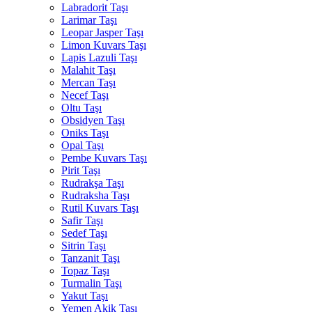
Labradorit Taşı
Larimar Taşı
Leopar Jasper Taşı
Limon Kuvars Taşı
Lapis Lazuli Taşı
Malahit Taşı
Mercan Taşı
Necef Taşı
Oltu Taşı
Obsidyen Taşı
Oniks Taşı
Opal Taşı
Pembe Kuvars Taşı
Pirit Taşı
Rudrakşa Taşı
Rudraksha Taşı
Rutil Kuvars Taşı
Safir Taşı
Sedef Taşı
Sitrin Taşı
Tanzanit Taşı
Topaz Taşı
Turmalin Taşı
Yakut Taşı
Yemen Akik Taşı