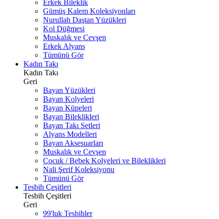
Erkek Bileklik
Gümüş Kalem Koleksiyonları
Nurullah Daştan Yüzükleri
Kol Düğmesi
Muskalık ve Cevşen
Erkek Alyans
Tümünü Gör
Kadın Takı
Kadın Takı
Geri
Bayan Yüzükleri
Bayan Kolyeleri
Bayan Küpeleri
Bayan Bileklikleri
Bayan Takı Setleri
Alyans Modelleri
Bayan Aksesuarları
Muskalık ve Cevşen
Çocuk / Bebek Kolyeleri ve Bileklikleri
Nali Şerif Koleksiyonu
Tümünü Gör
Tesbih Çeşitleri
Tesbih Çeşitleri
Geri
99'luk Tesbihler