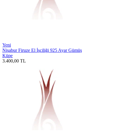
Yeni
Nişabur Firuze El İşçiliği 925 Ayar Gümüş
Küpe
3.400,00
TL