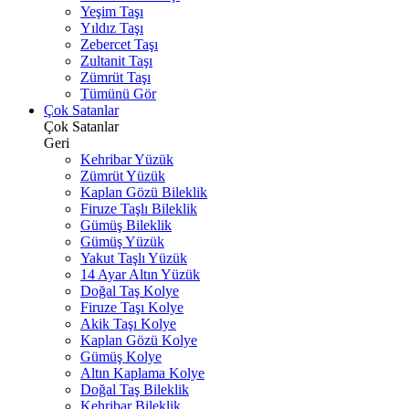
Yeşim Taşı
Yıldız Taşı
Zebercet Taşı
Zultanit Taşı
Zümrüt Taşı
Tümünü Gör
Çok Satanlar
Çok Satanlar
Geri
Kehribar Yüzük
Zümrüt Yüzük
Kaplan Gözü Bileklik
Firuze Taşlı Bileklik
Gümüş Bileklik
Gümüş Yüzük
Yakut Taşlı Yüzük
14 Ayar Altın Yüzük
Doğal Taş Kolye
Firuze Taşı Kolye
Akik Taşı Kolye
Kaplan Gözü Kolye
Gümüş Kolye
Altın Kaplama Kolye
Doğal Taş Bileklik
Kehribar Bileklik