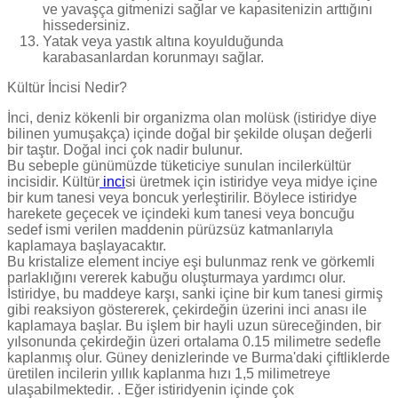
ve yavaşça gitmenizi sağlar ve kapasitenizin arttığını
hissedersiniz.
Yatak veya yastık altına koyulduğunda
karabasanlardan korunmayı sağlar.
Kültür İncisi Nedir?
İnci, deniz kökenli bir organizma olan molüsk (istiridye diye
bilinen yumuşakça) içinde doğal bir şekilde oluşan değerli
bir taştır. Doğal inci çok nadir bulunur.
Bu sebeple günümüzde tüketiciye sunulan incilerkültür
incisidir. Kültür
inci
si üretmek için istiridye veya midye içine
bir kum tanesi veya boncuk yerleştirilir. Böylece istiridye
harekete geçecek ve içindeki kum tanesi veya boncuğu
sedef ismi verilen maddenin pürüzsüz katmanlarıyla
kaplamaya başlayacaktır.
Bu kristalize element inciye eşi bulunmaz renk ve görkemli
parlaklığını vererek kabuğu oluşturmaya yardımcı olur.
İstiridye, bu maddeye karşı, sanki içine bir kum tanesi girmiş
gibi reaksiyon göstererek, çekirdeğin üzerini inci anası ile
kaplamaya başlar. Bu işlem bir hayli uzun süreceğinden, bir
yılsonunda çekirdeğin üzeri ortalama 0.15 milimetre sedefle
kaplanmış olur. Güney denizlerinde ve Burma'daki çiftliklerde
üretilen incilerin yıllık kaplanma hızı 1,5 milimetreye
ulaşabilmektedir. . Eğer istiridyenin içinde çok