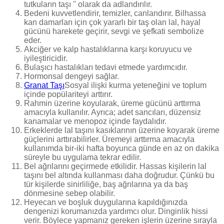
tutkuların taşı '' olarak da adlandırılır.
Bedeni kuvvetlendirir, temizler, canlandırır. Bilhassa
kan damarları için çok yararlı bir taş olan lal, hayal
gücünü harekete geçirir, sevgi ve şefkati sembolize
eder.
Akciğer ve kalp hastalıklarına karşı koruyucu ve
iyileştiricidir.
Bulaşıcı hastalıkları tedavi etmede yardımcıdır.
Hormonsal dengeyi sağlar.
Granat Taşı
Sosyal ilişki kurma yeteneğini ve toplum
içinde popülariteyi arttırır.
Rahmin üzerine koyularak, üreme gücünü arttırma
amacıyla kullanılır. Ayrıca; adet sancıları, düzensiz
kanamalar ve menopoz içinde faydalıdır.
Erkeklerde lal taşını kasıklarının üzerine koyarak üreme
güçlerini arttırabilirler. Üremeyi arttırma amacıyla
kullanımda bir-iki hafta boyunca günde en az on dakika
süreyle bu uygulama tekrar edilir.
Bel ağrılarını geçirmede etkilidir. Hassas kişilerin lal
taşını bel altında kullanması daha doğrudur. Çünkü bu
tür kişilerde sinirliliğe, baş ağrılarına ya da baş
dönmesine sebep olabilir.
Heyecan ve boşluk duygularına kapıldığınızda
dengenizi korumanızda yardımcı olur. Dinginlik hissi
verir. Böylece yapmanız gereken işlerin üzerine sırayla