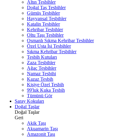
Altın Tesbihler
Doğal Taş Tesbihler
Gümüş Tesbihler
Hayvansal Tesbihler
Katalin Tesbihler
Kehribar Tesbihler
Oltu Taşı Tesbihler
Osmanlı Sıkma Kehribar Tesbihler
Özel Usta İşi Tesbihler
Sıkma Kehribar Tesbihler
Tesbih Kutuları
Zaza Tesbihler
Ağaç Tesbihler
Namaz Tesbihi
Kazaz Tesbih
Kişiye Özel Tesbih
99'luk Kuka Tesbih
Tümünü Gör
Saray Kokuları
Doğal Taşlar
Doğal Taşlar
Geri
Akik Taşı
Akuamarin Taşı
Amazonit Taşı