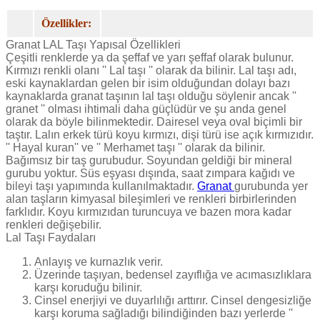
Özellikler:
Granat LAL Taşı Yapısal Özellikleri
Çeşitli renklerde ya da şeffaf ve yarı şeffaf olarak bulunur.
Kırmızı renkli olanı '' Lal taşı '' olarak da bilinir. Lal taşı adı,
eski kaynaklardan gelen bir isim olduğundan dolayı bazı
kaynaklarda granat taşının lal taşı olduğu söylenir ancak ''
granet '' olması ihtimali daha güçlüdür ve şu anda genel
olarak da böyle bilinmektedir. Dairesel veya oval biçimli bir
taştır. Lalın erkek türü koyu kırmızı, dişi türü ise açık kırmızıdır.
'' Hayal kuran'' ve '' Merhamet taşı '' olarak da bilinir.
Bağımsız bir taş gurubudur. Soyundan geldiği bir mineral
gurubu yoktur. Süs eşyası dışında, saat zımpara kağıdı ve
bileyi taşı yapımında kullanılmaktadır.
Granat
gurubunda yer
alan taşların kimyasal bileşimleri ve renkleri birbirlerinden
farklıdır. Koyu kırmızıdan turuncuya ve bazen mora kadar
renkleri değişebilir.
Lal Taşı Faydaları
Anlayış ve kurnazlık verir.
Üzerinde taşıyan, bedensel zayıflığa ve acımasızlıklara
karşı koruduğu bilinir.
Cinsel enerjiyi ve duyarlılığı arttırır. Cinsel dengesizliğe
karşı koruma sağladığı bilindiğinden bazı yerlerde ''