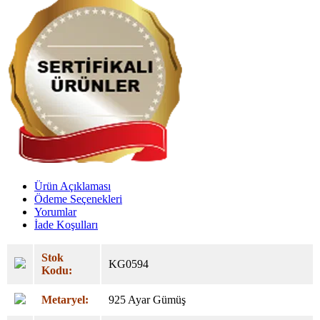
Ürün Açıklaması
Ödeme Seçenekleri
Yorumlar
İade Koşulları
Stok
KG0594
Kodu:
Metaryel:
925 Ayar Gümüş