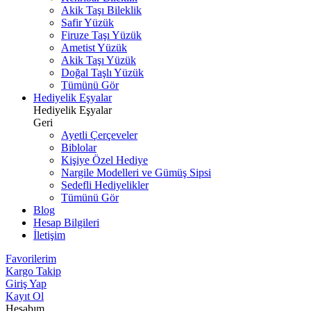
Akik Taşı Bileklik
Safir Yüzük
Firuze Taşı Yüzük
Ametist Yüzük
Akik Taşı Yüzük
Doğal Taşlı Yüzük
Tümünü Gör
Hediyelik Eşyalar
Hediyelik Eşyalar
Geri
Ayetli Çerçeveler
Biblolar
Kişiye Özel Hediye
Nargile Modelleri ve Gümüş Sipsi
Sedefli Hediyelikler
Tümünü Gör
Blog
Hesap Bilgileri
İletişim
Favorilerim
Kargo Takip
Giriş Yap
Kayıt Ol
Hesabım