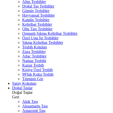
Altın Tesbihler
Doğal Taş Tesbihler
Gümüş Tesbihler
Hayvansal Tesbihler
Katalin Tesbihler
Kehribar Tesbihler
Oltu Taşı Tesbihler
Osmanlı Sıkma Kehribar Tesbihler
Özel Usta İşi Tesbihler
Sıkma Kehribar Tesbihler
Tesbih Kutuları
Zaza Tesbihler
Ağaç Tesbihler
Namaz Tesbihi
Kazaz Tesbih
Kişiye Özel Tesbih
99'luk Kuka Tesbih
Tümünü Gör
Saray Kokuları
Doğal Taşlar
Doğal Taşlar
Geri
Akik Taşı
Akuamarin Taşı
Amazonit Taşı