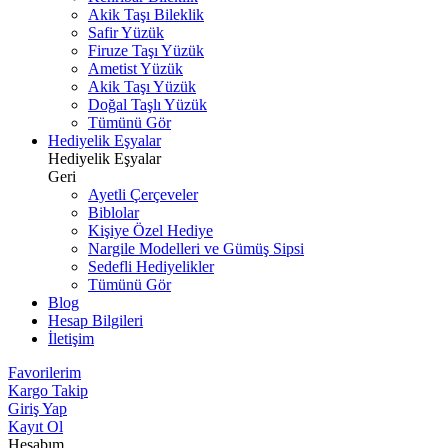
Akik Taşı Bileklik
Safir Yüzük
Firuze Taşı Yüzük
Ametist Yüzük
Akik Taşı Yüzük
Doğal Taşlı Yüzük
Tümünü Gör
Hediyelik Eşyalar
Hediyelik Eşyalar
Geri
Ayetli Çerçeveler
Biblolar
Kişiye Özel Hediye
Nargile Modelleri ve Gümüş Sipsi
Sedefli Hediyelikler
Tümünü Gör
Blog
Hesap Bilgileri
İletişim
Favorilerim
Kargo Takip
Giriş Yap
Kayıt Ol
Hesabım