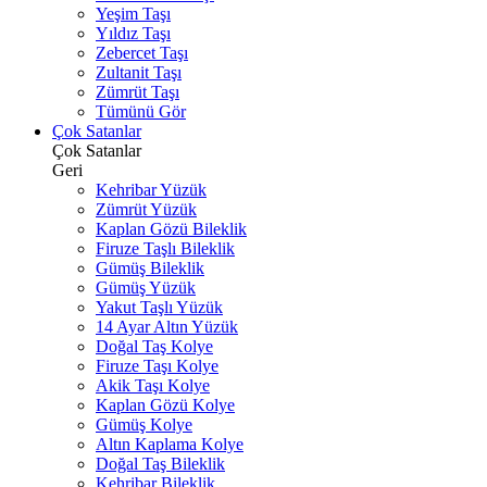
Yeşim Taşı
Yıldız Taşı
Zebercet Taşı
Zultanit Taşı
Zümrüt Taşı
Tümünü Gör
Çok Satanlar
Çok Satanlar
Geri
Kehribar Yüzük
Zümrüt Yüzük
Kaplan Gözü Bileklik
Firuze Taşlı Bileklik
Gümüş Bileklik
Gümüş Yüzük
Yakut Taşlı Yüzük
14 Ayar Altın Yüzük
Doğal Taş Kolye
Firuze Taşı Kolye
Akik Taşı Kolye
Kaplan Gözü Kolye
Gümüş Kolye
Altın Kaplama Kolye
Doğal Taş Bileklik
Kehribar Bileklik