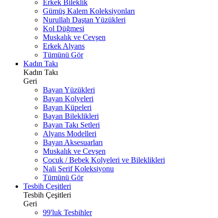
Erkek Bileklik
Gümüş Kalem Koleksiyonları
Nurullah Daştan Yüzükleri
Kol Düğmesi
Muskalık ve Cevşen
Erkek Alyans
Tümünü Gör
Kadın Takı
Kadın Takı
Geri
Bayan Yüzükleri
Bayan Kolyeleri
Bayan Küpeleri
Bayan Bileklikleri
Bayan Takı Setleri
Alyans Modelleri
Bayan Aksesuarları
Muskalık ve Cevşen
Çocuk / Bebek Kolyeleri ve Bileklikleri
Nali Şerif Koleksiyonu
Tümünü Gör
Tesbih Çeşitleri
Tesbih Çeşitleri
Geri
99'luk Tesbihler