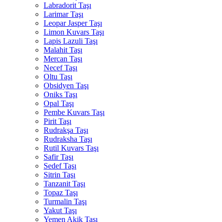
Labradorit Taşı
Larimar Taşı
Leopar Jasper Taşı
Limon Kuvars Taşı
Lapis Lazuli Taşı
Malahit Taşı
Mercan Taşı
Necef Taşı
Oltu Taşı
Obsidyen Taşı
Oniks Taşı
Opal Taşı
Pembe Kuvars Taşı
Pirit Taşı
Rudrakşa Taşı
Rudraksha Taşı
Rutil Kuvars Taşı
Safir Taşı
Sedef Taşı
Sitrin Taşı
Tanzanit Taşı
Topaz Taşı
Turmalin Taşı
Yakut Taşı
Yemen Akik Taşı