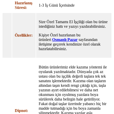
Hazırlanış
1-3 İş Günü İçerisinde
Süresi:
Size Özel Tamamı El İşçiliği olan bu ürüne
istediğiniz hattı ve yazıyı yazdırabilirsiniz.
Kişiye Özel hazırlanan bu
Özellikler:
ürünleri
Osmanlı Pazar
sayfasından
iletişime geçerek kendinize özel olarak
hazırlatabilirsiniz.
Bütün ürünlerimiz elde kazıma yöntemi ile
oyularak yazılmaktadır. Dünyada çok az
ustası olan bu işçilik değerli taşlara tek tek
sanatını işlemektedir. Kazıma olan taşların
altından taşın kendi rengi çıktığı için, taşla
yazının ayırt edilebilmesi ve daha net
okunması için oyulmuş yazılara boya
sürülerek daha belirgin hale getiriliyor.
Fakat doğal taşlar üzerinde yabancı hiç bir
madde tutmadığı için bu boya zamanla
Dipnot:
silinmektedir. Kazıma yazılar asla