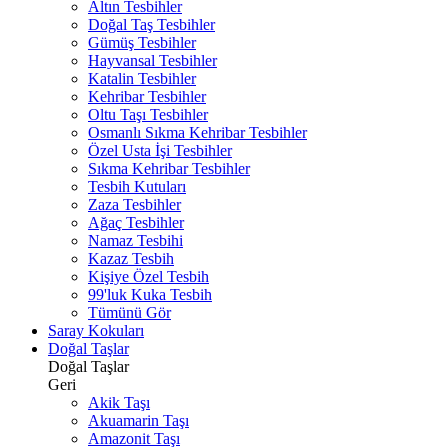
Altın Tesbihler
Doğal Taş Tesbihler
Gümüş Tesbihler
Hayvansal Tesbihler
Katalin Tesbihler
Kehribar Tesbihler
Oltu Taşı Tesbihler
Osmanlı Sıkma Kehribar Tesbihler
Özel Usta İşi Tesbihler
Sıkma Kehribar Tesbihler
Tesbih Kutuları
Zaza Tesbihler
Ağaç Tesbihler
Namaz Tesbihi
Kazaz Tesbih
Kişiye Özel Tesbih
99'luk Kuka Tesbih
Tümünü Gör
Saray Kokuları
Doğal Taşlar
Doğal Taşlar
Geri
Akik Taşı
Akuamarin Taşı
Amazonit Taşı