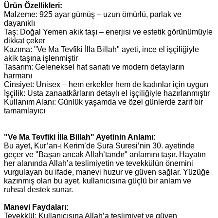
Ürün Özellikleri:
Malzeme: 925 ayar gümüş – uzun ömürlü, parlak ve
dayanıklı
Taş: Doğal Yemen akik taşı – enerjisi ve estetik görünümüyle
dikkat çeker
Kazıma: "Ve Ma Tevfiki İlla Billah" ayeti, ince el işçiliğiyle
akik taşına işlenmiştir
Tasarım: Geleneksel hat sanatı ve modern detayların
harmanı
Cinsiyet: Unisex – hem erkekler hem de kadınlar için uygun
İşçilik: Usta zanaatkârların detaylı el işçiliğiyle hazırlanmıştır
Kullanım Alanı: Günlük yaşamda ve özel günlerde zarif bir
tamamlayıcı
"Ve Ma Tevfiki İlla Billah" Ayetinin Anlamı:
Bu ayet, Kur’an-ı Kerim’de Şura Suresi’nin 30. ayetinde
geçer ve "Başarı ancak Allah’tandır" anlamını taşır. Hayatın
her alanında Allah’a teslimiyetin ve tevekkülün önemini
vurgulayan bu ifade, manevi huzur ve güven sağlar. Yüzüğe
kazınmış olan bu ayet, kullanıcısına güçlü bir anlam ve
ruhsal destek sunar.
Manevi Faydaları:
Tevekkül: Kullanıcısına Allah’a teslimiyet ve güven