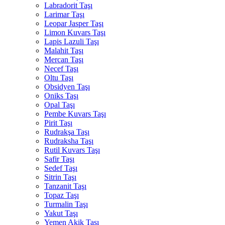
Labradorit Taşı
Larimar Taşı
Leopar Jasper Taşı
Limon Kuvars Taşı
Lapis Lazuli Taşı
Malahit Taşı
Mercan Taşı
Necef Taşı
Oltu Taşı
Obsidyen Taşı
Oniks Taşı
Opal Taşı
Pembe Kuvars Taşı
Pirit Taşı
Rudrakşa Taşı
Rudraksha Taşı
Rutil Kuvars Taşı
Safir Taşı
Sedef Taşı
Sitrin Taşı
Tanzanit Taşı
Topaz Taşı
Turmalin Taşı
Yakut Taşı
Yemen Akik Taşı