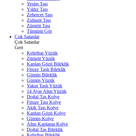
Yeşim Taşı
Yıldız Taşı
Zebercet Taşı
Zultanit Taşı
Zümrüt Taşı
Tümünü Gör
Çok Satanlar
Çok Satanlar
Geri
Kehribar Yüzük
Zümrüt Yüzük
Kaplan Gözü Bileklik
Firuze Taşlı Bileklik
Gümüş Bileklik
Gümüş Yüzük
Yakut Taşlı Yüzük
14 Ayar Altın Yüzük
Doğal Taş Kolye
Firuze Taşı Kolye
Akik Taşı Kolye
Kaplan Gözü Kolye
Gümüş Kolye
Altın Kaplama Kolye
Doğal Taş Bileklik
Kehribar Bileklik