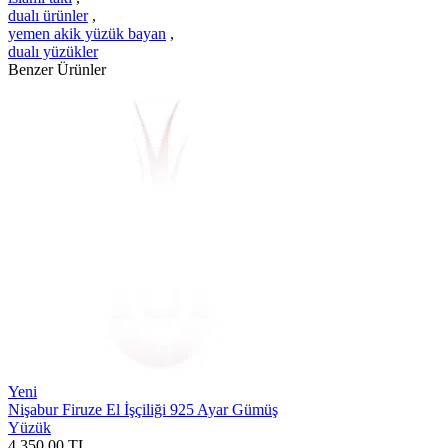
dualı ürünler
,
yemen akik yüzük bayan
,
dualı yüzükler
Benzer Ürünler
Yeni
Nişabur Firuze El İşçiliği 925 Ayar Gümüş
Yüzük
4.350,00
TL