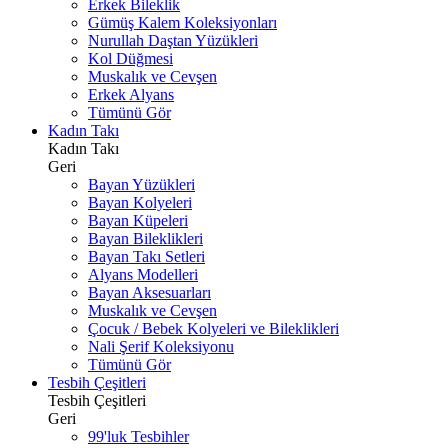
Erkek Bileklik
Gümüş Kalem Koleksiyonları
Nurullah Daştan Yüzükleri
Kol Düğmesi
Muskalık ve Cevşen
Erkek Alyans
Tümünü Gör
Kadın Takı
Kadın Takı
Geri
Bayan Yüzükleri
Bayan Kolyeleri
Bayan Küpeleri
Bayan Bileklikleri
Bayan Takı Setleri
Alyans Modelleri
Bayan Aksesuarları
Muskalık ve Cevşen
Çocuk / Bebek Kolyeleri ve Bileklikleri
Nali Şerif Koleksiyonu
Tümünü Gör
Tesbih Çeşitleri
Tesbih Çeşitleri
Geri
99'luk Tesbihler