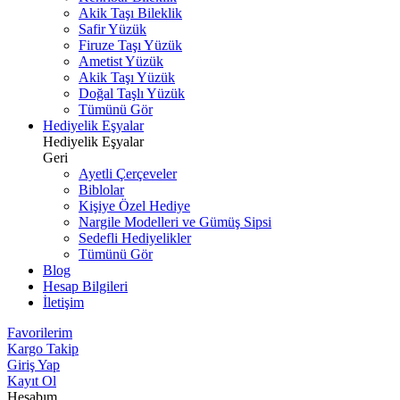
Akik Taşı Bileklik
Safir Yüzük
Firuze Taşı Yüzük
Ametist Yüzük
Akik Taşı Yüzük
Doğal Taşlı Yüzük
Tümünü Gör
Hediyelik Eşyalar
Hediyelik Eşyalar
Geri
Ayetli Çerçeveler
Biblolar
Kişiye Özel Hediye
Nargile Modelleri ve Gümüş Sipsi
Sedefli Hediyelikler
Tümünü Gör
Blog
Hesap Bilgileri
İletişim
Favorilerim
Kargo Takip
Giriş Yap
Kayıt Ol
Hesabım