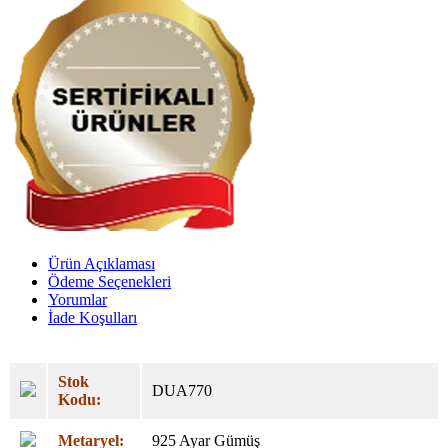
Ürün Açıklaması
Ödeme Seçenekleri
Yorumlar
İade Koşulları
Stok
DUA770
Kodu:
Metaryel:
925 Ayar Gümüş