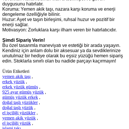
duygusunu hatırlatır.
Koruma: Yemen akik taşı, nazara karşı koruma ve enerji
dengeleme özelliğiyle bilinir.
Huzur: Ayet ve taşın birleşimi, ruhsal huzur ve pozitif bir
enerji sağlar.
Motivasyon: Zorluklara karşı ilham veren bir hatırlatıcıdır.
Şimdi Sipariş Verin!
Bu özel tasarımla maneviyatı ve estetiği bir arada yaşayın.
Kendiniz için anlam dolu bir aksesuar ya da sevdiklerinize
unutulmaz bir hediye olarak bu eşsiz yüzüğü hemen sipariş
edin. Stoklarla sınırlı olan bu nadide parçayı kaçırmayın!
Ürün Etiketleri
yemen akik taşı
,
erkek yüzük
,
erkek yüzük gümüş
,
925 ayar gümüş yüzük
,
gümüş yüzük erkek
,
doğal taşlı yüzükler
,
doğal taşlı yüzük
,
el işçiliği yüzükler
,
yemen akik yüzük
,
el işçiliği yüzük
,
islami takı
,