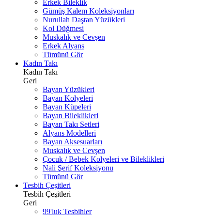
Erkek Bileklik
Gümüş Kalem Koleksiyonları
Nurullah Daştan Yüzükleri
Kol Düğmesi
Muskalık ve Cevşen
Erkek Alyans
Tümünü Gör
Kadın Takı
Kadın Takı
Geri
Bayan Yüzükleri
Bayan Kolyeleri
Bayan Küpeleri
Bayan Bileklikleri
Bayan Takı Setleri
Alyans Modelleri
Bayan Aksesuarları
Muskalık ve Cevşen
Çocuk / Bebek Kolyeleri ve Bileklikleri
Nali Şerif Koleksiyonu
Tümünü Gör
Tesbih Çeşitleri
Tesbih Çeşitleri
Geri
99'luk Tesbihler