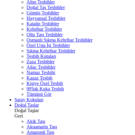
Altın Tesbihler
Doğal Taş Tesbihler
Gümüş Tesbihler
Hayvansal Tesbihler
Katalin Tesbihler
Kehribar Tesbihler
Oltu Taşı Tesbihler
Osmanlı Sıkma Kehribar Tesbihler
Özel Usta İşi Tesbihler
Sıkma Kehribar Tesbihler
Tesbih Kutuları
Zaza Tesbihler
Ağaç Tesbihler
Namaz Tesbihi
Kazaz Tesbih
Kişiye Özel Tesbih
99'luk Kuka Tesbih
Tümünü Gör
Saray Kokuları
Doğal Taşlar
Doğal Taşlar
Geri
Akik Taşı
Akuamarin Taşı
Amazonit Taşı