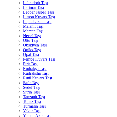
Labradorit Taşı
Larimar Taşı
Leopar Jasper Taşı
Limon Kuvars Taşı
Lapis Lazuli Taşı
Malahit Taşı
Mercan Taşı
Necef Taşı
Oltu Taşı
Obsidyen Taşı
Oniks Taşı
Opal Taşı
Pembe Kuvars Taşı
Pirit Taşı
Rudrakşa Taşı
Rudraksha Taşı
Rutil Kuvars Taşı
Safir Taşı
Sedef Taşı
Sitrin Taşı
Tanzanit Taşı
Topaz Taşı
Turmalin Taşı
Yakut Taşı
Yemen Akik Taşı