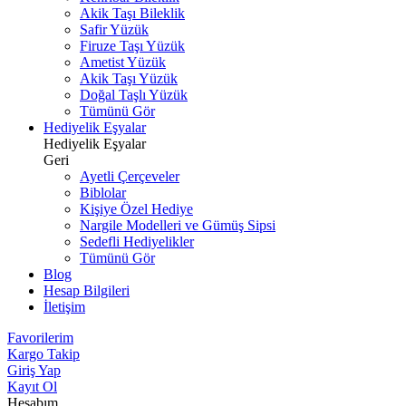
Akik Taşı Bileklik
Safir Yüzük
Firuze Taşı Yüzük
Ametist Yüzük
Akik Taşı Yüzük
Doğal Taşlı Yüzük
Tümünü Gör
Hediyelik Eşyalar
Hediyelik Eşyalar
Geri
Ayetli Çerçeveler
Biblolar
Kişiye Özel Hediye
Nargile Modelleri ve Gümüş Sipsi
Sedefli Hediyelikler
Tümünü Gör
Blog
Hesap Bilgileri
İletişim
Favorilerim
Kargo Takip
Giriş Yap
Kayıt Ol
Hesabım