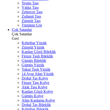
Yeşim Taşı
Yıldız Taşı
Zebercet Taşı
Zultanit Taşı
Zümrüt Taşı
Tümünü Gör
Çok Satanlar
Çok Satanlar
Geri
Kehribar Yüzük
Zümrüt Yüzük
Kaplan Gözü Bileklik
Firuze Taşlı Bileklik
Gümüş Bileklik
Gümüş Yüzük
Yakut Taşlı Yüzük
14 Ayar Altın Yüzük
Doğal Taş Kolye
Firuze Taşı Kolye
Akik Taşı Kolye
Kaplan Gözü Kolye
Gümüş Kolye
Altın Kaplama Kolye
Doğal Taş Bileklik
Kehribar Bileklik