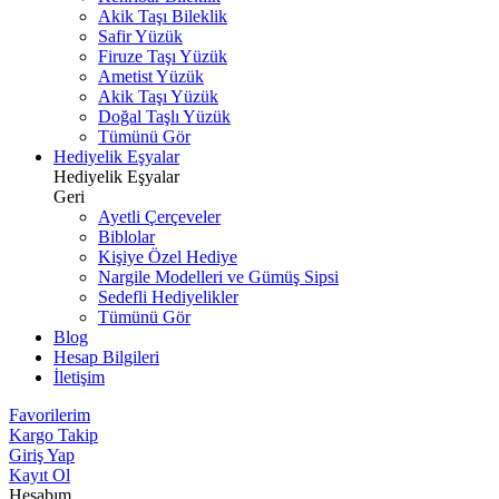
Akik Taşı Bileklik
Safir Yüzük
Firuze Taşı Yüzük
Ametist Yüzük
Akik Taşı Yüzük
Doğal Taşlı Yüzük
Tümünü Gör
Hediyelik Eşyalar
Hediyelik Eşyalar
Geri
Ayetli Çerçeveler
Biblolar
Kişiye Özel Hediye
Nargile Modelleri ve Gümüş Sipsi
Sedefli Hediyelikler
Tümünü Gör
Blog
Hesap Bilgileri
İletişim
Favorilerim
Kargo Takip
Giriş Yap
Kayıt Ol
Hesabım