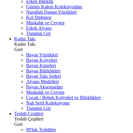
Erkek Bileklik
Gümüş Kalem Koleksiyonları
Nurullah Daştan Yüzükleri
Kol Düğmesi
Muskalık ve Cevşen
Erkek Alyans
Tümünü Gör
Kadın Takı
Kadın Takı
Geri
Bayan Yüzükleri
Bayan Kolyeleri
Bayan Küpeleri
Bayan Bileklikleri
Bayan Takı Setleri
Alyans Modelleri
Bayan Aksesuarları
Muskalık ve Cevşen
Çocuk / Bebek Kolyeleri ve Bileklikleri
Nali Şerif Koleksiyonu
Tümünü Gör
Tesbih Çeşitleri
Tesbih Çeşitleri
Geri
99'luk Tesbihler