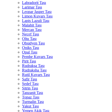
Labradorit Taşı
Larimar Taşı
Leopar Jasper Taşı
Limon Kuvars Taşı
Lapis Lazuli Taşı
Malahit Taşı
Mercan Taşı
Necef Taşı
Oltu Taşı
Obsidyen Taşı
Oniks Taşı
Opal Taşı
Pembe Kuvars Taşı
Pirit Taşı
Rudrakşa Taşı
Rudraksha Taşı
Rutil Kuvars Taşı
Safir Taşı
Sedef Taşı
Sitrin Taşı
Tanzanit Taşı
Topaz Taşı
Turmalin Taşı
Yakut Taşı
Yemen Akik Taşı