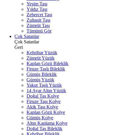
Yeşim Taşı
Yıldız Taşı
Zebercet Taşı
Zultanit Taşı
Zümrüt Taşı
Tümünü Gör
Çok Satanlar
Çok Satanlar
Geri
Kehribar Yüzük
Zümrüt Yüzük
Kaplan Gözü Bileklik
Firuze Taşlı Bileklik
Gümüş Bileklik
Gümüş Yüzük
Yakut Taşlı Yüzük
14 Ayar Altın Yüzük
Doğal Taş Kolye
Firuze Taşı Kolye
Akik Taşı Kolye
Kaplan Gözü Kolye
Gümüş Kolye
Altın Kaplama Kolye
Doğal Taş Bileklik
Kehribar Bileklik