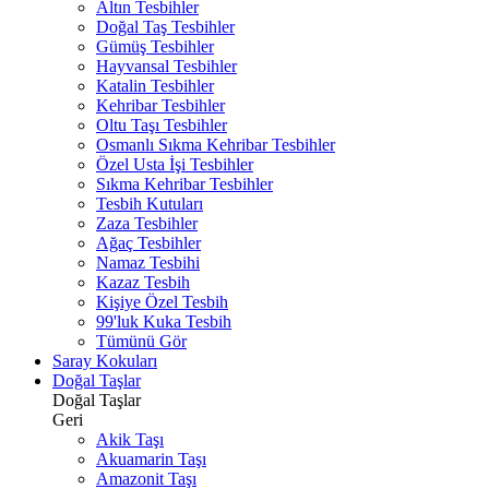
Altın Tesbihler
Doğal Taş Tesbihler
Gümüş Tesbihler
Hayvansal Tesbihler
Katalin Tesbihler
Kehribar Tesbihler
Oltu Taşı Tesbihler
Osmanlı Sıkma Kehribar Tesbihler
Özel Usta İşi Tesbihler
Sıkma Kehribar Tesbihler
Tesbih Kutuları
Zaza Tesbihler
Ağaç Tesbihler
Namaz Tesbihi
Kazaz Tesbih
Kişiye Özel Tesbih
99'luk Kuka Tesbih
Tümünü Gör
Saray Kokuları
Doğal Taşlar
Doğal Taşlar
Geri
Akik Taşı
Akuamarin Taşı
Amazonit Taşı