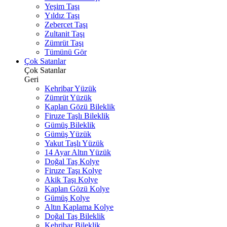
Yeşim Taşı
Yıldız Taşı
Zebercet Taşı
Zultanit Taşı
Zümrüt Taşı
Tümünü Gör
Çok Satanlar
Çok Satanlar
Geri
Kehribar Yüzük
Zümrüt Yüzük
Kaplan Gözü Bileklik
Firuze Taşlı Bileklik
Gümüş Bileklik
Gümüş Yüzük
Yakut Taşlı Yüzük
14 Ayar Altın Yüzük
Doğal Taş Kolye
Firuze Taşı Kolye
Akik Taşı Kolye
Kaplan Gözü Kolye
Gümüş Kolye
Altın Kaplama Kolye
Doğal Taş Bileklik
Kehribar Bileklik