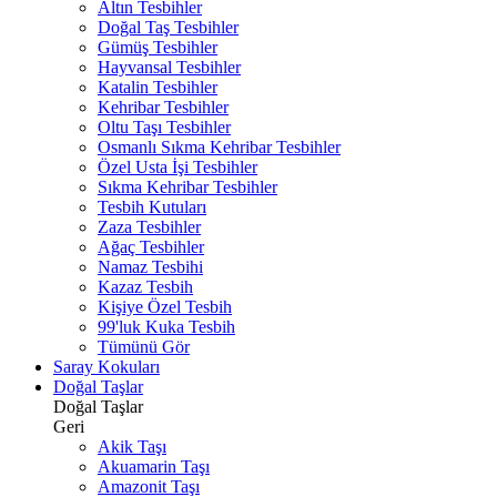
Altın Tesbihler
Doğal Taş Tesbihler
Gümüş Tesbihler
Hayvansal Tesbihler
Katalin Tesbihler
Kehribar Tesbihler
Oltu Taşı Tesbihler
Osmanlı Sıkma Kehribar Tesbihler
Özel Usta İşi Tesbihler
Sıkma Kehribar Tesbihler
Tesbih Kutuları
Zaza Tesbihler
Ağaç Tesbihler
Namaz Tesbihi
Kazaz Tesbih
Kişiye Özel Tesbih
99'luk Kuka Tesbih
Tümünü Gör
Saray Kokuları
Doğal Taşlar
Doğal Taşlar
Geri
Akik Taşı
Akuamarin Taşı
Amazonit Taşı