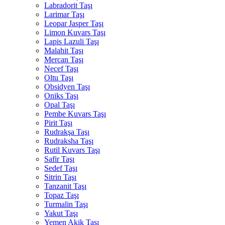
Labradorit Taşı
Larimar Taşı
Leopar Jasper Taşı
Limon Kuvars Taşı
Lapis Lazuli Taşı
Malahit Taşı
Mercan Taşı
Necef Taşı
Oltu Taşı
Obsidyen Taşı
Oniks Taşı
Opal Taşı
Pembe Kuvars Taşı
Pirit Taşı
Rudrakşa Taşı
Rudraksha Taşı
Rutil Kuvars Taşı
Safir Taşı
Sedef Taşı
Sitrin Taşı
Tanzanit Taşı
Topaz Taşı
Turmalin Taşı
Yakut Taşı
Yemen Akik Taşı