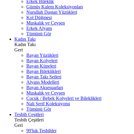
Erkek Bileklik
Gümüş Kalem Koleksiyonları
Nurullah Daştan Yüzükleri
Kol Düğmesi
Muskalık ve Cevşen
Erkek Alyans
Tümünü Gör
Kadın Takı
Kadın Takı
Geri
Bayan Yüzükleri
Bayan Kolyeleri
Bayan Küpeleri
Bayan Bileklikleri
Bayan Takı Setleri
Alyans Modelleri
Bayan Aksesuarları
Muskalık ve Cevşen
Çocuk / Bebek Kolyeleri ve Bileklikleri
Nali Şerif Koleksiyonu
Tümünü Gör
Tesbih Çeşitleri
Tesbih Çeşitleri
Geri
99'luk Tesbihler