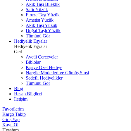
Akik Taşı Bileklik
Safir Yüzük
Firuze Taşı Yüzük
Ametist Yüzük
Akik Taşı Yüzük
Doğal Taşlı Yüzük
Tümünü Gör
Hediyelik Eşyalar
Hediyelik Eşyalar
Geri
Ayetli Çerçeveler
Biblolar
Kişiye Özel Hediye
Nargile Modelleri ve Gümüş Sipsi
Sedefli Hediyelikler
Tümünü Gör
Blog
Hesap Bilgileri
İletişim
Favorilerim
Kargo Takip
Giriş Yap
Kayıt Ol
Hesabım