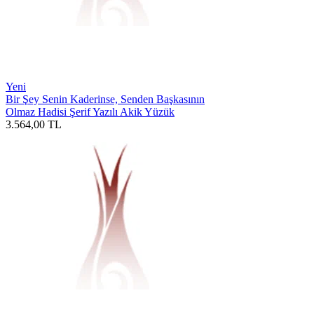
Yeni
Bir Şey Senin Kaderinse, Senden Başkasının
Olmaz Hadisi Şerif Yazılı Akik Yüzük
3.564,00
TL