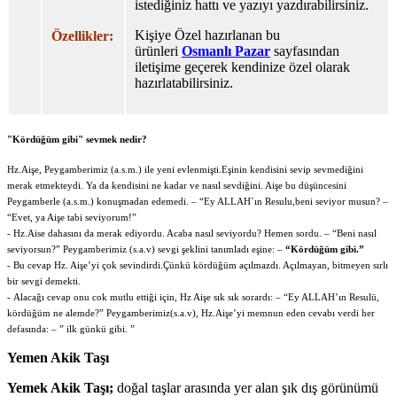
istediğiniz hattı ve yazıyı yazdırabilirsiniz.
Kişiye Özel hazırlanan bu
Özellikler:
ürünleri
Osmanlı Pazar
sayfasından
iletişime geçerek kendinize özel olarak
hazırlatabilirsiniz.
"Kördüğüm gibi" sevmek nedir?
Hz.Aişe, Peygamberimiz (a.s.m.) ile yeni evlenmişti.Eşinin kendisini sevip sevmediğini
merak etmekteydi. Ya da kendisini ne kadar ve nasıl sevdiğini. Aişe bu düşüncesini
Peygamberle (a.s.m.) konuşmadan edemedi. – “Ey ALLAH`ın Resulu,beni seviyor musun? –
“Evet, ya Aişe tabi seviyorum!”
- Hz.Aise dahasını da merak ediyordu. Acaba nasıl seviyordu? Hemen sordu. – “Beni nasıl
seviyorsun?” Peygamberimiz (s.a.v) sevgi şeklini tanımladı eşine: –
“Kördüğüm gibi.”
- Bu cevap Hz. Aişe’yi çok sevindirdi.Çünkü kördüğüm açılmazdı. Açılmayan, bitmeyen sırlı
bir sevgi demekti.
- Alacağı cevap onu cok mutlu ettiği için, Hz Aişe sık sık sorardı: – “Ey ALLAH’ın Resulü,
kördüğüm ne alemde?” Peygamberimiz(s.a.v), Hz.Aişe’yi memnun eden cevabı verdi her
defasında: – ” ilk günkü gibi. ”
Yemen Akik Taşı
Yemek Akik Taşı;
doğal taşlar arasında yer alan şık dış görünümü