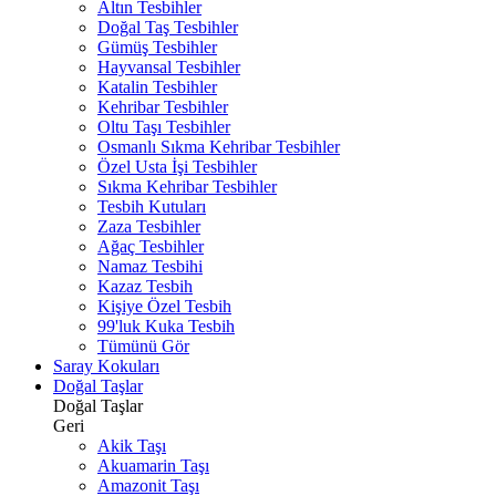
Altın Tesbihler
Doğal Taş Tesbihler
Gümüş Tesbihler
Hayvansal Tesbihler
Katalin Tesbihler
Kehribar Tesbihler
Oltu Taşı Tesbihler
Osmanlı Sıkma Kehribar Tesbihler
Özel Usta İşi Tesbihler
Sıkma Kehribar Tesbihler
Tesbih Kutuları
Zaza Tesbihler
Ağaç Tesbihler
Namaz Tesbihi
Kazaz Tesbih
Kişiye Özel Tesbih
99'luk Kuka Tesbih
Tümünü Gör
Saray Kokuları
Doğal Taşlar
Doğal Taşlar
Geri
Akik Taşı
Akuamarin Taşı
Amazonit Taşı