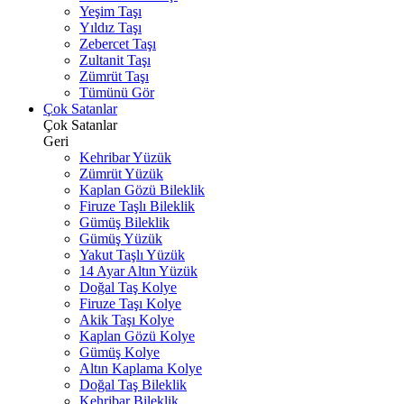
Yeşim Taşı
Yıldız Taşı
Zebercet Taşı
Zultanit Taşı
Zümrüt Taşı
Tümünü Gör
Çok Satanlar
Çok Satanlar
Geri
Kehribar Yüzük
Zümrüt Yüzük
Kaplan Gözü Bileklik
Firuze Taşlı Bileklik
Gümüş Bileklik
Gümüş Yüzük
Yakut Taşlı Yüzük
14 Ayar Altın Yüzük
Doğal Taş Kolye
Firuze Taşı Kolye
Akik Taşı Kolye
Kaplan Gözü Kolye
Gümüş Kolye
Altın Kaplama Kolye
Doğal Taş Bileklik
Kehribar Bileklik