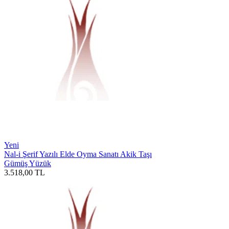
Yeni
Nal-i Şerif Yazılı Elde Oyma Sanatı Akik Taşı
Gümüş Yüzük
3.518,00
TL