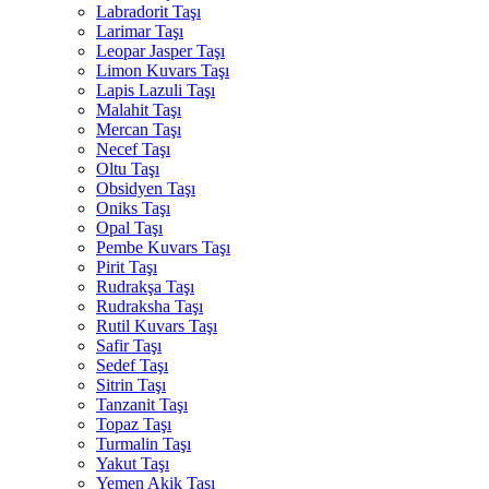
Labradorit Taşı
Larimar Taşı
Leopar Jasper Taşı
Limon Kuvars Taşı
Lapis Lazuli Taşı
Malahit Taşı
Mercan Taşı
Necef Taşı
Oltu Taşı
Obsidyen Taşı
Oniks Taşı
Opal Taşı
Pembe Kuvars Taşı
Pirit Taşı
Rudrakşa Taşı
Rudraksha Taşı
Rutil Kuvars Taşı
Safir Taşı
Sedef Taşı
Sitrin Taşı
Tanzanit Taşı
Topaz Taşı
Turmalin Taşı
Yakut Taşı
Yemen Akik Taşı