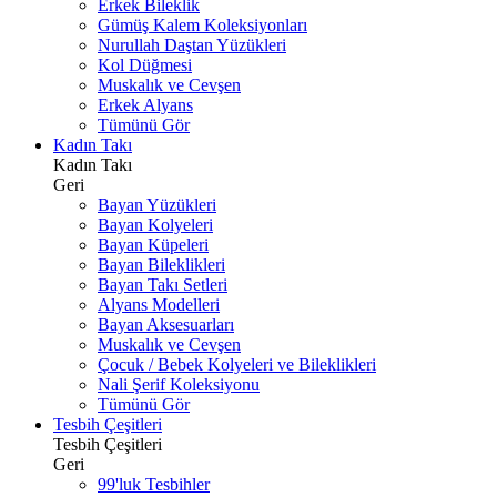
Erkek Bileklik
Gümüş Kalem Koleksiyonları
Nurullah Daştan Yüzükleri
Kol Düğmesi
Muskalık ve Cevşen
Erkek Alyans
Tümünü Gör
Kadın Takı
Kadın Takı
Geri
Bayan Yüzükleri
Bayan Kolyeleri
Bayan Küpeleri
Bayan Bileklikleri
Bayan Takı Setleri
Alyans Modelleri
Bayan Aksesuarları
Muskalık ve Cevşen
Çocuk / Bebek Kolyeleri ve Bileklikleri
Nali Şerif Koleksiyonu
Tümünü Gör
Tesbih Çeşitleri
Tesbih Çeşitleri
Geri
99'luk Tesbihler