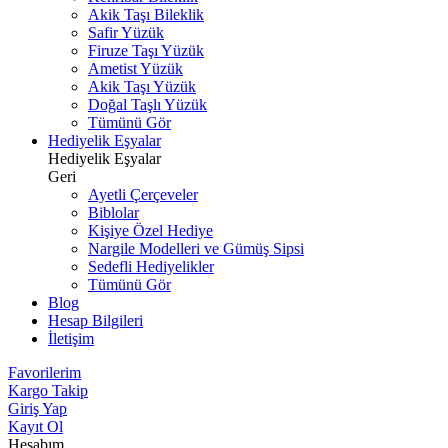
Akik Taşı Bileklik
Safir Yüzük
Firuze Taşı Yüzük
Ametist Yüzük
Akik Taşı Yüzük
Doğal Taşlı Yüzük
Tümünü Gör
Hediyelik Eşyalar
Hediyelik Eşyalar
Geri
Ayetli Çerçeveler
Biblolar
Kişiye Özel Hediye
Nargile Modelleri ve Gümüş Sipsi
Sedefli Hediyelikler
Tümünü Gör
Blog
Hesap Bilgileri
İletişim
Favorilerim
Kargo Takip
Giriş Yap
Kayıt Ol
Hesabım