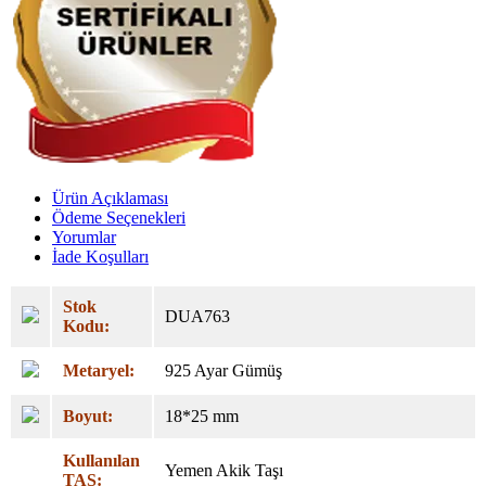
Ürün Açıklaması
Ödeme Seçenekleri
Yorumlar
İade Koşulları
Stok
DUA763
Kodu:
Metaryel:
925 Ayar Gümüş
Boyut:
18*25 mm
Kullanılan
Yemen Akik Taşı
TAŞ: