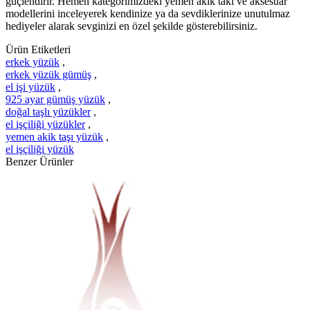
güçlendirir. Hemen kategorimizdeki yemen akik takı ve aksesuar
modellerini inceleyerek kendinize ya da sevdiklerinize unutulmaz
hediyeler alarak sevginizi en özel şekilde gösterebilirsiniz.
Ürün Etiketleri
erkek yüzük
,
erkek yüzük gümüş
,
el işi yüzük
,
925 ayar gümüş yüzük
,
doğal taşlı yüzükler
,
el işçiliği yüzükler
,
yemen akik taşı yüzük
,
el işçiliği yüzük
Benzer Ürünler