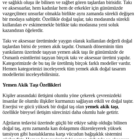
ve sağlıklı oluşu ile bilinen ve rağbet gören taşlardan birisidir. Takı
ve aksesuarlar, hem kadınlar hem de erkekler için günümüzde
vazgeçilmez unsurlar olmakla birlikte aynı zamanda sürekli değişen
bir modaya sahiptir. Özellikle doğal taşlar, takı modasında sürekli
kullanılan ev eskimemekle birlikte takı modasına yeni soluk
kazandıran öğelerdir.
Takı ve aksesuar üretiminde yaygın olarak kullanılan değerli doğal
taşlardan birisi de yemen akik taşıdır. Osmanlı döneminin tüm
yankılarını üzerinde taşıyan yemen akik taşı ile günümüzde de
Osmanlı esintilerini taşıyan birçok takı ve aksesuar üretimi yapılır.
Kategorimizde de bu taş ile üretilmiş birçok farklı modeller vardır.
Hemen kategorimizi inceleyerek tüm yemek akik doğal tasarım
modellerini inceleyebilirsiniz.
Yemen Akik Taşı Özellikleri
Kişiler arasındaki iletişimi olumlu yöne çekerek çevrenizdeki
insanlar ile olumlu ilişkiler kurmanızı sağlayan etkili ve doğal taştır.
Enerjisi ve gücü yüksek bir doğal taş olan
yemek akik taşı
,
özellikle bireysel iletişim sürecinizi daha olumlu hale getirir.
Ağrıların tedavisi üzerinde güçlü bir etkiye sahip olduğu bilinen
doğal taş, aynı zamanda kan dolaşımını düzenleyerek yüksek
tansiyon gibi hastalıklarına karşı vücudun bağışıklık sistemini