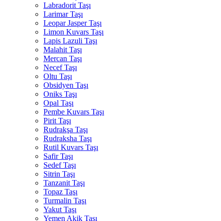
Labradorit Taşı
Larimar Taşı
Leopar Jasper Taşı
Limon Kuvars Taşı
Lapis Lazuli Taşı
Malahit Taşı
Mercan Taşı
Necef Taşı
Oltu Taşı
Obsidyen Taşı
Oniks Taşı
Opal Taşı
Pembe Kuvars Taşı
Pirit Taşı
Rudrakşa Taşı
Rudraksha Taşı
Rutil Kuvars Taşı
Safir Taşı
Sedef Taşı
Sitrin Taşı
Tanzanit Taşı
Topaz Taşı
Turmalin Taşı
Yakut Taşı
Yemen Akik Taşı