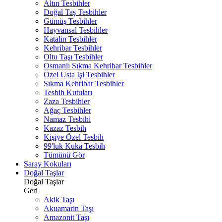
Altın Tesbihler
Doğal Taş Tesbihler
Gümüş Tesbihler
Hayvansal Tesbihler
Katalin Tesbihler
Kehribar Tesbihler
Oltu Taşı Tesbihler
Osmanlı Sıkma Kehribar Tesbihler
Özel Usta İşi Tesbihler
Sıkma Kehribar Tesbihler
Tesbih Kutuları
Zaza Tesbihler
Ağaç Tesbihler
Namaz Tesbihi
Kazaz Tesbih
Kişiye Özel Tesbih
99'luk Kuka Tesbih
Tümünü Gör
Saray Kokuları
Doğal Taşlar
Doğal Taşlar
Geri
Akik Taşı
Akuamarin Taşı
Amazonit Taşı