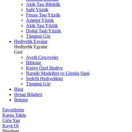
Akik Taşı Bileklik
Safir Yüzük
Firuze Taşı Yüzük
Ametist Yüzük
Akik Taşı Yüzük
Doğal Taşlı Yüzük
Tümünü Gör
Hediyelik Eşyalar
Hediyelik Eşyalar
Geri
Ayetli Çerçeveler
Biblolar
Kişiye Özel Hediye
Nargile Modelleri ve Gümüş Sipsi
Sedefli Hediyelikler
Tümünü Gör
Blog
Hesap Bilgileri
İletişim
Favorilerim
Kargo Takip
Giriş Yap
Kayıt Ol
Hesabım