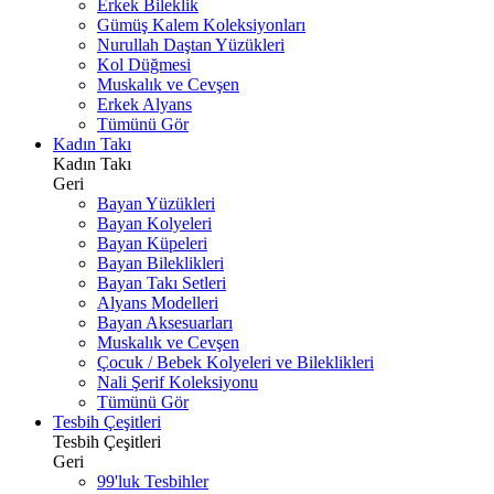
Erkek Bileklik
Gümüş Kalem Koleksiyonları
Nurullah Daştan Yüzükleri
Kol Düğmesi
Muskalık ve Cevşen
Erkek Alyans
Tümünü Gör
Kadın Takı
Kadın Takı
Geri
Bayan Yüzükleri
Bayan Kolyeleri
Bayan Küpeleri
Bayan Bileklikleri
Bayan Takı Setleri
Alyans Modelleri
Bayan Aksesuarları
Muskalık ve Cevşen
Çocuk / Bebek Kolyeleri ve Bileklikleri
Nali Şerif Koleksiyonu
Tümünü Gör
Tesbih Çeşitleri
Tesbih Çeşitleri
Geri
99'luk Tesbihler