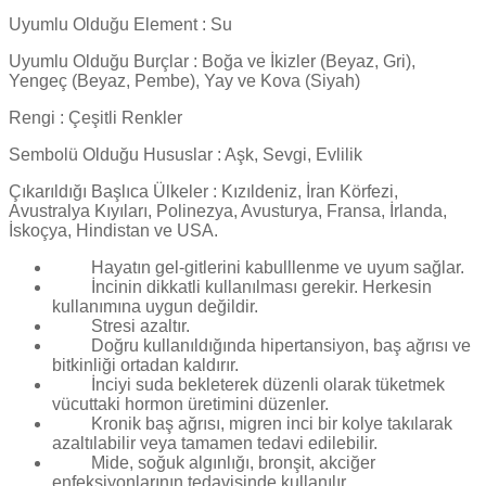
Uyumlu Olduğu Element : Su
Uyumlu Olduğu Burçlar : Boğa ve İkizler (Beyaz, Gri),
Yengeç (Beyaz, Pembe), Yay ve Kova (Siyah)
Rengi : Çeşitli Renkler
Sembolü Olduğu Hususlar : Aşk, Sevgi, Evlilik
Çıkarıldığı Başlıca Ülkeler : Kızıldeniz, İran Körfezi,
Avustralya Kıyıları, Polinezya, Avusturya, Fransa, İrlanda,
İskoçya, Hindistan ve USA.
Hayatın gel-gitlerini kabulllenme ve uyum sağlar.
İncinin dikkatli kullanılması gerekir. Herkesin
kullanımına uygun değildir.
Stresi azaltır.
Doğru kullanıldığında hipertansiyon, baş ağrısı ve
bitkinliği ortadan kaldırır.
İnciyi suda bekleterek düzenli olarak tüketmek
vücuttaki hormon üretimini düzenler.
Kronik baş ağrısı, migren inci bir kolye takılarak
azaltılabilir veya tamamen tedavi edilebilir.
Mide, soğuk algınlığı, bronşit, akciğer
enfeksiyonlarının tedavisinde kullanılır.