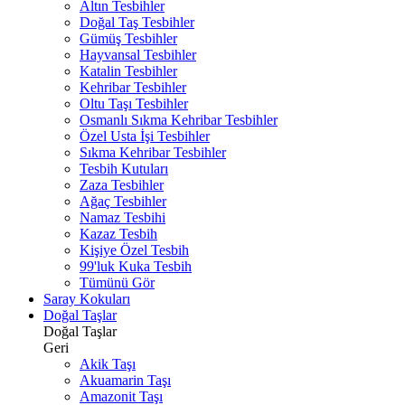
Altın Tesbihler
Doğal Taş Tesbihler
Gümüş Tesbihler
Hayvansal Tesbihler
Katalin Tesbihler
Kehribar Tesbihler
Oltu Taşı Tesbihler
Osmanlı Sıkma Kehribar Tesbihler
Özel Usta İşi Tesbihler
Sıkma Kehribar Tesbihler
Tesbih Kutuları
Zaza Tesbihler
Ağaç Tesbihler
Namaz Tesbihi
Kazaz Tesbih
Kişiye Özel Tesbih
99'luk Kuka Tesbih
Tümünü Gör
Saray Kokuları
Doğal Taşlar
Doğal Taşlar
Geri
Akik Taşı
Akuamarin Taşı
Amazonit Taşı