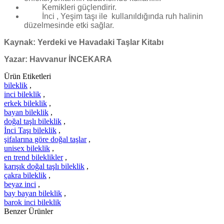
Kemikleri güçlendirir.
İnci , Yeşim taşı ile
kullanıldığında ruh halinin
düzelmesinde etki sağlar.
Kaynak: Yerdeki ve Havadaki Taşlar Kitabı
Yazar: Havvanur İNCEKARA
Ürün Etiketleri
bileklik
,
inci bileklik
,
erkek bileklik
,
bayan bileklik
,
doğal taşlı bileklik
,
İnci Taşı bileklik
,
şifalarına göre doğal taşlar
,
unisex bileklik
,
en trend bileklikler
,
karışık doğal taşlı bileklik
,
çakra bileklik
,
beyaz inci
,
bay bayan bileklik
,
barok inci bileklik
Benzer Ürünler