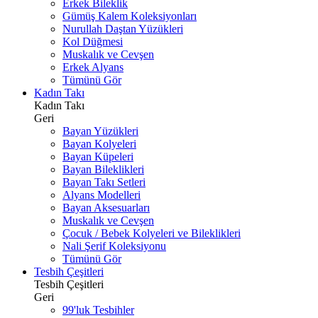
Erkek Bileklik
Gümüş Kalem Koleksiyonları
Nurullah Daştan Yüzükleri
Kol Düğmesi
Muskalık ve Cevşen
Erkek Alyans
Tümünü Gör
Kadın Takı
Kadın Takı
Geri
Bayan Yüzükleri
Bayan Kolyeleri
Bayan Küpeleri
Bayan Bileklikleri
Bayan Takı Setleri
Alyans Modelleri
Bayan Aksesuarları
Muskalık ve Cevşen
Çocuk / Bebek Kolyeleri ve Bileklikleri
Nali Şerif Koleksiyonu
Tümünü Gör
Tesbih Çeşitleri
Tesbih Çeşitleri
Geri
99'luk Tesbihler