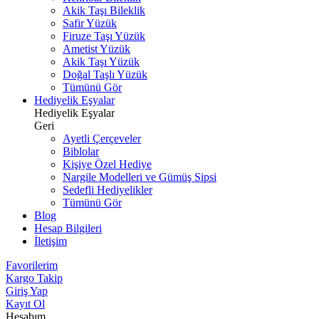
Akik Taşı Bileklik
Safir Yüzük
Firuze Taşı Yüzük
Ametist Yüzük
Akik Taşı Yüzük
Doğal Taşlı Yüzük
Tümünü Gör
Hediyelik Eşyalar
Hediyelik Eşyalar
Geri
Ayetli Çerçeveler
Biblolar
Kişiye Özel Hediye
Nargile Modelleri ve Gümüş Sipsi
Sedefli Hediyelikler
Tümünü Gör
Blog
Hesap Bilgileri
İletişim
Favorilerim
Kargo Takip
Giriş Yap
Kayıt Ol
Hesabım