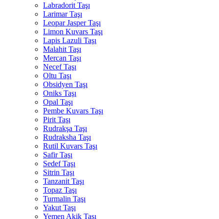
Labradorit Taşı
Larimar Taşı
Leopar Jasper Taşı
Limon Kuvars Taşı
Lapis Lazuli Taşı
Malahit Taşı
Mercan Taşı
Necef Taşı
Oltu Taşı
Obsidyen Taşı
Oniks Taşı
Opal Taşı
Pembe Kuvars Taşı
Pirit Taşı
Rudrakşa Taşı
Rudraksha Taşı
Rutil Kuvars Taşı
Safir Taşı
Sedef Taşı
Sitrin Taşı
Tanzanit Taşı
Topaz Taşı
Turmalin Taşı
Yakut Taşı
Yemen Akik Taşı