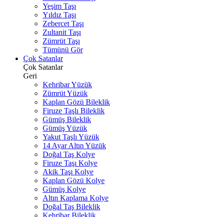
Yeşim Taşı
Yıldız Taşı
Zebercet Taşı
Zultanit Taşı
Zümrüt Taşı
Tümünü Gör
Çok Satanlar
Çok Satanlar
Geri
Kehribar Yüzük
Zümrüt Yüzük
Kaplan Gözü Bileklik
Firuze Taşlı Bileklik
Gümüş Bileklik
Gümüş Yüzük
Yakut Taşlı Yüzük
14 Ayar Altın Yüzük
Doğal Taş Kolye
Firuze Taşı Kolye
Akik Taşı Kolye
Kaplan Gözü Kolye
Gümüş Kolye
Altın Kaplama Kolye
Doğal Taş Bileklik
Kehribar Bileklik