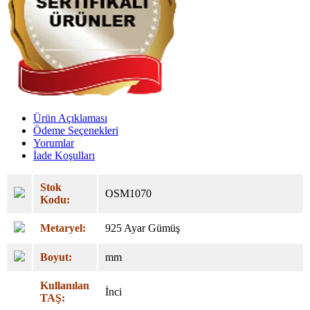
Ürün Açıklaması
Ödeme Seçenekleri
Yorumlar
İade Koşulları
Stok
OSM1070
Kodu:
Metaryel:
925 Ayar Gümüş
Boyut:
mm
Kullanılan
İnci
TAŞ: