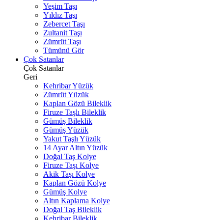
Yeşim Taşı
Yıldız Taşı
Zebercet Taşı
Zultanit Taşı
Zümrüt Taşı
Tümünü Gör
Çok Satanlar
Çok Satanlar
Geri
Kehribar Yüzük
Zümrüt Yüzük
Kaplan Gözü Bileklik
Firuze Taşlı Bileklik
Gümüş Bileklik
Gümüş Yüzük
Yakut Taşlı Yüzük
14 Ayar Altın Yüzük
Doğal Taş Kolye
Firuze Taşı Kolye
Akik Taşı Kolye
Kaplan Gözü Kolye
Gümüş Kolye
Altın Kaplama Kolye
Doğal Taş Bileklik
Kehribar Bileklik