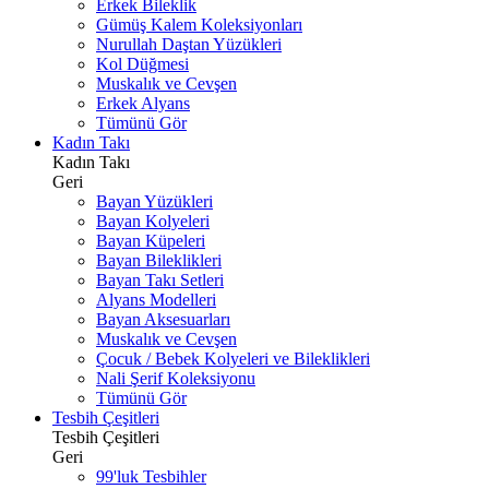
Erkek Bileklik
Gümüş Kalem Koleksiyonları
Nurullah Daştan Yüzükleri
Kol Düğmesi
Muskalık ve Cevşen
Erkek Alyans
Tümünü Gör
Kadın Takı
Kadın Takı
Geri
Bayan Yüzükleri
Bayan Kolyeleri
Bayan Küpeleri
Bayan Bileklikleri
Bayan Takı Setleri
Alyans Modelleri
Bayan Aksesuarları
Muskalık ve Cevşen
Çocuk / Bebek Kolyeleri ve Bileklikleri
Nali Şerif Koleksiyonu
Tümünü Gör
Tesbih Çeşitleri
Tesbih Çeşitleri
Geri
99'luk Tesbihler