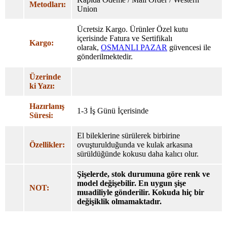
Metodları:
Union
Ücretsiz Kargo. Ürünler Özel
kutu
içerisinde Fatura ve Sertifikalı
Kargo:
olarak,
OSMANLI PAZAR
güvencesi ile
gönderilmektedir.
Üzerinde
ki Yazı:
Hazırlanış
1-3 İş Günü İçerisinde
Süresi:
El bileklerine sürülerek birbirine
Özellikler:
ovuşturulduğunda ve kulak arkasına
sürüldüğünde kokusu daha kalıcı olur.
Şişelerde, stok durumuna göre renk ve
model değişebilir. En uygun şişe
NOT:
muadiliyle gönderilir. Kokuda hiç bir
değişiklik olmamaktadır.