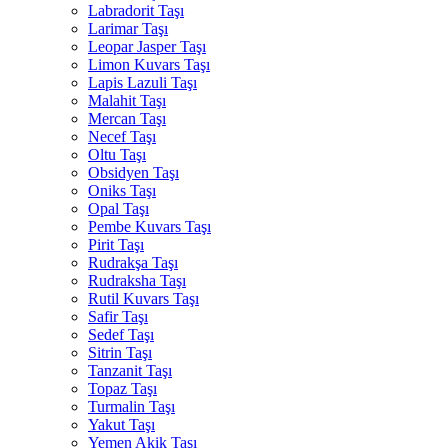
Labradorit Taşı
Larimar Taşı
Leopar Jasper Taşı
Limon Kuvars Taşı
Lapis Lazuli Taşı
Malahit Taşı
Mercan Taşı
Necef Taşı
Oltu Taşı
Obsidyen Taşı
Oniks Taşı
Opal Taşı
Pembe Kuvars Taşı
Pirit Taşı
Rudrakşa Taşı
Rudraksha Taşı
Rutil Kuvars Taşı
Safir Taşı
Sedef Taşı
Sitrin Taşı
Tanzanit Taşı
Topaz Taşı
Turmalin Taşı
Yakut Taşı
Yemen Akik Taşı