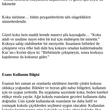
hikmettir
Koku sürünme… bütün peygamberlerin tabi olageldikleri
sünnetlerdendir.
Güzel koku hem maddi hemde manevi şifa kaynağıdır… “Koku
adab ve usulüne riayet eden bir kul için muhteşem bir nimettir.”
Kokuya sahip olabilmekte bir meziyettir. İnsanların birbirleri ile
çekişmesi veya öfke hali dahi hoş kokuyu ortadan kaldırmaktadır.
Kur’an-ı Kerim diyor ki: “Birbirinizle çekişmeyin, sonra korkuya
kapılırsınız da kokunuz gider.”
Esans Kullanım Bilgisi
Esansın her zaman az oranlarda sürülmesi önerilir çünkü kokusu
oldukça yoğundur. Bilekler ve boyun gibi nabız bölgeleri, kullanım
için en uygun yerlerdir. Bu uygulama sayesinde koku, beden hareket
ettikçe etrafa yayılır. Ağır kokulu esansların geceleri kullanımı daha
doğrudur. Gün içinde kullanılacak esansların ise daha hafif ve
yumuşak kokulu çiçeklerden seçilmesi uygun olacaktır. Kullanılan
kokular kişinin tenine göre kalıcılığı ve koku etkisi farklıdır. Her