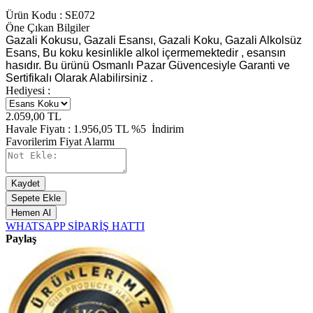
Ürün Kodu :
SE072
Öne Çıkan Bilgiler
Gazali Kokusu, Gazali Esansı, Gazali Koku, Gazali Alkolsüz
Esans, Bu koku kesinlikle alkol içermemektedir , esansın
hasıdır. Bu ürünü Osmanlı Pazar Güvencesiyle Garanti ve
Sertifikalı Olarak Alabilirsiniz .
Hediyesi :
2.059,00
TL
Havale Fiyatı :
1.956,05
TL
%5
İndirim
Favorilerim
Fiyat Alarmı
Kaydet
Sepete Ekle
Hemen Al
WHATSAPP SİPARİŞ HATTI
Paylaş