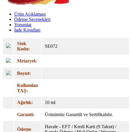
Ürün Açıklaması
Ödeme Seçenekleri
Yorumlar
İade Koşulları
Stok
SE072
Kodu:
Metaryel:
Boyut:
Kullanılan
TAŞ:
Ağırlık:
10 ml
Garanti:
Ürünümüz Garantili ve Sertifikalıdır.
Havale - EFT / Kredi Karti (9 Taksıt) /
Ödeme
Kapıda Ödeme / Mail Order / Western