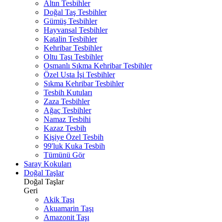
Altın Tesbihler
Doğal Taş Tesbihler
Gümüş Tesbihler
Hayvansal Tesbihler
Katalin Tesbihler
Kehribar Tesbihler
Oltu Taşı Tesbihler
Osmanlı Sıkma Kehribar Tesbihler
Özel Usta İşi Tesbihler
Sıkma Kehribar Tesbihler
Tesbih Kutuları
Zaza Tesbihler
Ağaç Tesbihler
Namaz Tesbihi
Kazaz Tesbih
Kişiye Özel Tesbih
99'luk Kuka Tesbih
Tümünü Gör
Saray Kokuları
Doğal Taşlar
Doğal Taşlar
Geri
Akik Taşı
Akuamarin Taşı
Amazonit Taşı