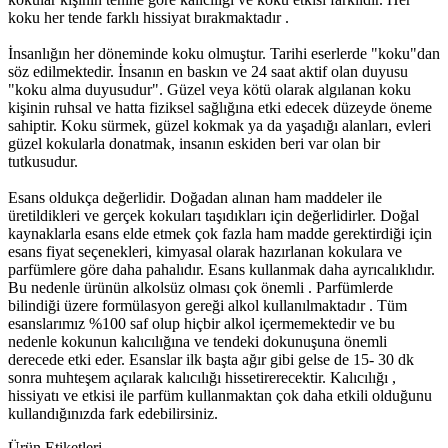
koku her tende farklı hissiyat bırakmaktadır .
İnsanlığın her döneminde koku olmuştur. Tarihi eserlerde "koku"dan
söz edilmektedir. İnsanın en baskın ve 24 saat aktif olan duyusu
"koku alma duyusudur". Güzel veya kötü olarak algılanan koku
kişinin ruhsal ve hatta fiziksel sağlığına etki edecek düzeyde öneme
sahiptir. Koku sürmek, güzel kokmak ya da yaşadığı alanları, evleri
güzel kokularla donatmak, insanın eskiden beri var olan bir
tutkusudur.
Esans oldukça değerlidir. Doğadan alınan ham maddeler ile
üretildikleri ve gerçek kokuları taşıdıkları için değerlidirler. Doğal
kaynaklarla esans elde etmek çok fazla ham madde gerektirdiği için
esans fiyat seçenekleri, kimyasal olarak hazırlanan kokulara ve
parfümlere göre daha pahalıdır. Esans kullanmak daha ayrıcalıklıdır.
Bu nedenle ürünün alkolsüz olması çok önemli . Parfümlerde
bilindiği üzere formülasyon gereği alkol kullanılmaktadır . Tüm
esanslarımız %100 saf olup hiçbir alkol içermemektedir ve bu
nedenle kokunun kalıcılığına ve tendeki dokunuşuna önemli
derecede etki eder. Esanslar ilk başta ağır gibi gelse de 15- 30 dk
sonra muhteşem açılarak kalıcılığı hissetirerecektir. Kalıcılığı ,
hissiyatı ve etkisi ile parfüm kullanmaktan çok daha etkili olduğunu
kullandığınızda fark edebilirsiniz.
Ürün Etiketleri