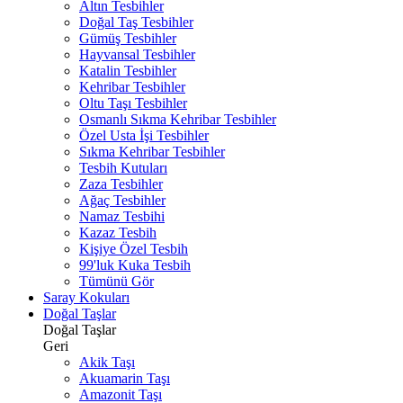
Altın Tesbihler
Doğal Taş Tesbihler
Gümüş Tesbihler
Hayvansal Tesbihler
Katalin Tesbihler
Kehribar Tesbihler
Oltu Taşı Tesbihler
Osmanlı Sıkma Kehribar Tesbihler
Özel Usta İşi Tesbihler
Sıkma Kehribar Tesbihler
Tesbih Kutuları
Zaza Tesbihler
Ağaç Tesbihler
Namaz Tesbihi
Kazaz Tesbih
Kişiye Özel Tesbih
99'luk Kuka Tesbih
Tümünü Gör
Saray Kokuları
Doğal Taşlar
Doğal Taşlar
Geri
Akik Taşı
Akuamarin Taşı
Amazonit Taşı