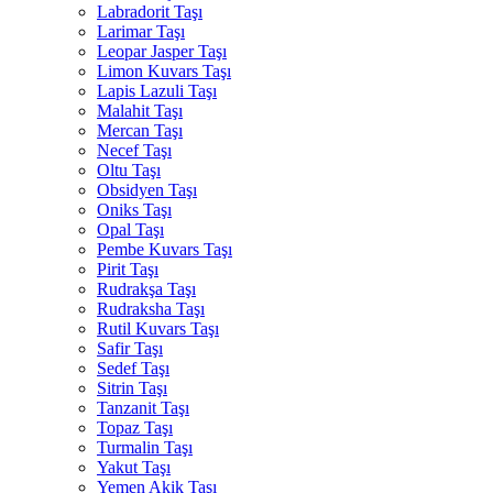
Labradorit Taşı
Larimar Taşı
Leopar Jasper Taşı
Limon Kuvars Taşı
Lapis Lazuli Taşı
Malahit Taşı
Mercan Taşı
Necef Taşı
Oltu Taşı
Obsidyen Taşı
Oniks Taşı
Opal Taşı
Pembe Kuvars Taşı
Pirit Taşı
Rudrakşa Taşı
Rudraksha Taşı
Rutil Kuvars Taşı
Safir Taşı
Sedef Taşı
Sitrin Taşı
Tanzanit Taşı
Topaz Taşı
Turmalin Taşı
Yakut Taşı
Yemen Akik Taşı