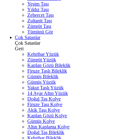
Yeşim Taşı
Yıldız Taşı
Zebercet Taşı
Zultanit Taşı
Zümrüt Taşı
Tümünü Gör
Çok Satanlar
Çok Satanlar
Geri
Kehribar Yüzük
Zümrüt Yüzük
Kaplan Gözü Bileklik
Firuze Taşlı Bileklik
Gümüş Bileklik
Gümüş Yüzük
Yakut Taşlı Yüzük
14 Ayar Altın Yüzük
Doğal Taş Kolye
Firuze Taşı Kolye
Akik Taşı Kolye
Kaplan Gözü Kolye
Gümüş Kolye
Altın Kaplama Kolye
Doğal Taş Bileklik
Kehribar Bileklik