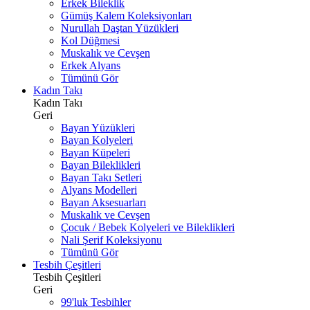
Erkek Bileklik
Gümüş Kalem Koleksiyonları
Nurullah Daştan Yüzükleri
Kol Düğmesi
Muskalık ve Cevşen
Erkek Alyans
Tümünü Gör
Kadın Takı
Kadın Takı
Geri
Bayan Yüzükleri
Bayan Kolyeleri
Bayan Küpeleri
Bayan Bileklikleri
Bayan Takı Setleri
Alyans Modelleri
Bayan Aksesuarları
Muskalık ve Cevşen
Çocuk / Bebek Kolyeleri ve Bileklikleri
Nali Şerif Koleksiyonu
Tümünü Gör
Tesbih Çeşitleri
Tesbih Çeşitleri
Geri
99'luk Tesbihler