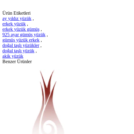
Ürün Etiketleri
ay yıldız yüzük
,
erkek yüzük
,
erkek yüzük gümüş
,
925 ayar gümüş yüzük
,
gümüş yüzük erkek
,
doğal taşlı yüzükler
,
doğal taşlı yüzük
,
akik yüzük
Benzer Ürünler