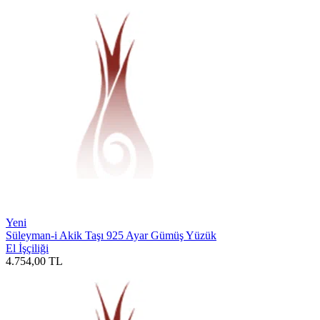
Yeni
Süleyman-i Akik Taşı 925 Ayar Gümüş Yüzük
El İşçiliği
4.754,00
TL