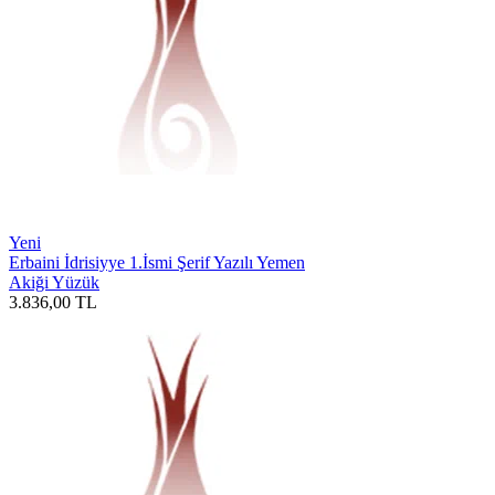
Yeni
Erbaini İdrisiyye 1.İsmi Şerif Yazılı Yemen
Akiği Yüzük
3.836,00
TL