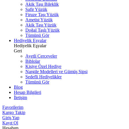
Akik Taşı Bileklik
Safir Yüzük
Firuze Taşı Yüzük
Ametist Yüzük
Akik Taşı Yüzük
Doğal Taşlı Yüzük
Tümünü Gör
Hediyelik Eşyalar
Hediyelik Eşyalar
Geri
Ayetli Çerçeveler
Biblolar
Kişiye Özel Hediye
Nargile Modelleri ve Gümüş Sipsi
Sedefli Hediyelikler
Tümünü Gör
Blog
Hesap Bilgileri
İletişim
Favorilerim
Kargo Takip
Giriş Yap
Kayıt Ol
Hesabım