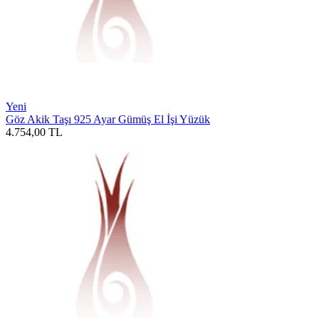
Yeni
Göz Akik Taşı 925 Ayar Gümüş El İşi Yüzük
4.754,00
TL