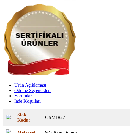
Ürün Açıklaması
Ödeme Seçenekleri
Yorumlar
İade Koşulları
Stok
OSM1827
Kodu:
Metaryel:
925 Ayar Gümüş