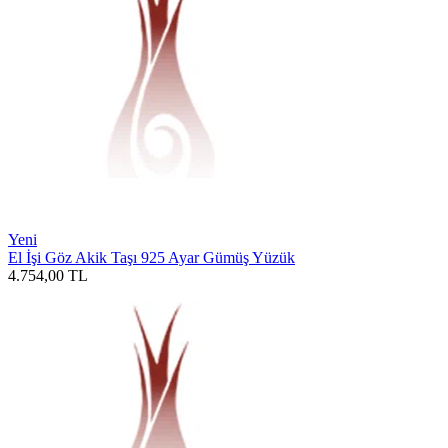
Yeni
El İşi Göz Akik Taşı 925 Ayar Gümüş Yüzük
4.754,00
TL