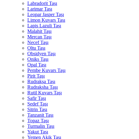
Labradorit Taşı
Larimar Taşı
Leopar Jasper Taşı
Limon Kuvars Taşı
Lapis Lazuli Taşı
Malahit Taşı
Mercan Taşı
Necef Taşı
Oltu Taşı
Obsidyen Taşı
Oniks Taşı
Opal Taşı
Pembe Kuvars Taşı
Pirit Taşı
Rudrakşa Taşı
Rudraksha Taşı
Rutil Kuvars Taşı
Safir Taşı
Sedef Taşı
Sitrin Taşı
Tanzanit Taşı
Topaz Taşı
Turmalin Taşı
Yakut Taşı
Yemen Akik Taşı