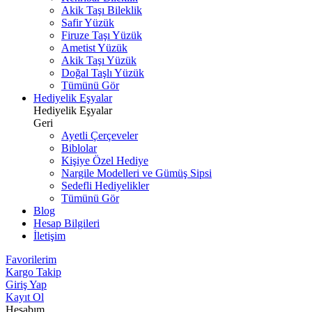
Akik Taşı Bileklik
Safir Yüzük
Firuze Taşı Yüzük
Ametist Yüzük
Akik Taşı Yüzük
Doğal Taşlı Yüzük
Tümünü Gör
Hediyelik Eşyalar
Hediyelik Eşyalar
Geri
Ayetli Çerçeveler
Biblolar
Kişiye Özel Hediye
Nargile Modelleri ve Gümüş Sipsi
Sedefli Hediyelikler
Tümünü Gör
Blog
Hesap Bilgileri
İletişim
Favorilerim
Kargo Takip
Giriş Yap
Kayıt Ol
Hesabım