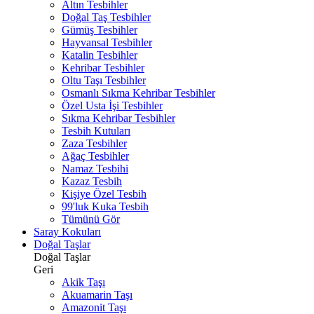
Altın Tesbihler
Doğal Taş Tesbihler
Gümüş Tesbihler
Hayvansal Tesbihler
Katalin Tesbihler
Kehribar Tesbihler
Oltu Taşı Tesbihler
Osmanlı Sıkma Kehribar Tesbihler
Özel Usta İşi Tesbihler
Sıkma Kehribar Tesbihler
Tesbih Kutuları
Zaza Tesbihler
Ağaç Tesbihler
Namaz Tesbihi
Kazaz Tesbih
Kişiye Özel Tesbih
99'luk Kuka Tesbih
Tümünü Gör
Saray Kokuları
Doğal Taşlar
Doğal Taşlar
Geri
Akik Taşı
Akuamarin Taşı
Amazonit Taşı