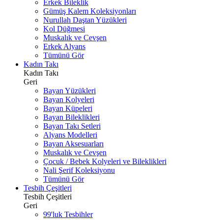
Erkek Bileklik
Gümüş Kalem Koleksiyonları
Nurullah Daştan Yüzükleri
Kol Düğmesi
Muskalık ve Cevşen
Erkek Alyans
Tümünü Gör
Kadın Takı
Kadın Takı
Geri
Bayan Yüzükleri
Bayan Kolyeleri
Bayan Küpeleri
Bayan Bileklikleri
Bayan Takı Setleri
Alyans Modelleri
Bayan Aksesuarları
Muskalık ve Cevşen
Çocuk / Bebek Kolyeleri ve Bileklikleri
Nali Şerif Koleksiyonu
Tümünü Gör
Tesbih Çeşitleri
Tesbih Çeşitleri
Geri
99'luk Tesbihler