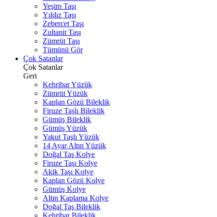
Yeşim Taşı
Yıldız Taşı
Zebercet Taşı
Zultanit Taşı
Zümrüt Taşı
Tümünü Gör
Çok Satanlar
Çok Satanlar
Geri
Kehribar Yüzük
Zümrüt Yüzük
Kaplan Gözü Bileklik
Firuze Taşlı Bileklik
Gümüş Bileklik
Gümüş Yüzük
Yakut Taşlı Yüzük
14 Ayar Altın Yüzük
Doğal Taş Kolye
Firuze Taşı Kolye
Akik Taşı Kolye
Kaplan Gözü Kolye
Gümüş Kolye
Altın Kaplama Kolye
Doğal Taş Bileklik
Kehribar Bileklik