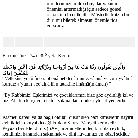
ürünlerin üzerindeki boyalar yazının
önemini arttırmadığı için sadece görsel
olarak tercih edilebilir. Müşterilerimizin bu
durumu bilerek almasını önemle rica
ediyoruz.
Furkan süresi 74 ncü Âyet-i Kerim;
وَالَّذِينَ يَقُولُونَ رَبَّنَا هَبْ لَنَا مِنْ أَزْوَاجِنَا وَذُرِّيَّاتِنَا قُرَّةَ أَعْيُنٍ وَاجْعَلْنَا
لِلْمُتَّقِينَ إِمَامًا
“Vellezîne yekûlûne rabbenâ heb lenâ min ezvâcinâ ve zurriyyâtinâ
kurrate a’yunin vec’alnâ lil muttakîne imâmâ(imâmen).”
“Ey Rabbimiz! Eşlerimizi ve çocuklarımızı bize göz aydınlığı kıl ve
bizi Allah’a karşı gelmekten sakınanlara önder eyle” diyenlerdir.
Kısmeti kapalı ya da bağlı olduğu düşünülen bazı kimselerin hayırlı
evlilik için okuyabileceği Furkan Suresi 74.ayeti kerimedir.
Peygamber Efendimiz (SAV)'in sünnetlerinden biri olan evlilik,
kendimizi haramdan sakınmak ve dini hayatımızı en güzel şekilde