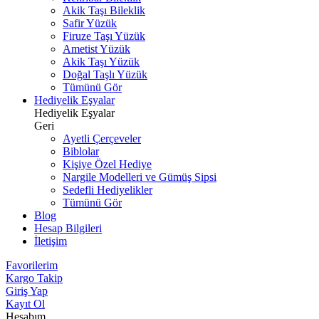
Akik Taşı Bileklik
Safir Yüzük
Firuze Taşı Yüzük
Ametist Yüzük
Akik Taşı Yüzük
Doğal Taşlı Yüzük
Tümünü Gör
Hediyelik Eşyalar
Hediyelik Eşyalar
Geri
Ayetli Çerçeveler
Biblolar
Kişiye Özel Hediye
Nargile Modelleri ve Gümüş Sipsi
Sedefli Hediyelikler
Tümünü Gör
Blog
Hesap Bilgileri
İletişim
Favorilerim
Kargo Takip
Giriş Yap
Kayıt Ol
Hesabım