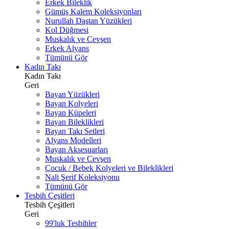
Erkek Bileklik
Gümüş Kalem Koleksiyonları
Nurullah Daştan Yüzükleri
Kol Düğmesi
Muskalık ve Cevşen
Erkek Alyans
Tümünü Gör
Kadın Takı
Kadın Takı
Geri
Bayan Yüzükleri
Bayan Kolyeleri
Bayan Küpeleri
Bayan Bileklikleri
Bayan Takı Setleri
Alyans Modelleri
Bayan Aksesuarları
Muskalık ve Cevşen
Çocuk / Bebek Kolyeleri ve Bileklikleri
Nali Şerif Koleksiyonu
Tümünü Gör
Tesbih Çeşitleri
Tesbih Çeşitleri
Geri
99'luk Tesbihler