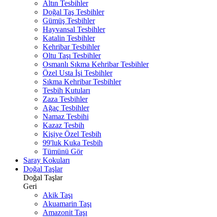
Altın Tesbihler
Doğal Taş Tesbihler
Gümüş Tesbihler
Hayvansal Tesbihler
Katalin Tesbihler
Kehribar Tesbihler
Oltu Taşı Tesbihler
Osmanlı Sıkma Kehribar Tesbihler
Özel Usta İşi Tesbihler
Sıkma Kehribar Tesbihler
Tesbih Kutuları
Zaza Tesbihler
Ağaç Tesbihler
Namaz Tesbihi
Kazaz Tesbih
Kişiye Özel Tesbih
99'luk Kuka Tesbih
Tümünü Gör
Saray Kokuları
Doğal Taşlar
Doğal Taşlar
Geri
Akik Taşı
Akuamarin Taşı
Amazonit Taşı