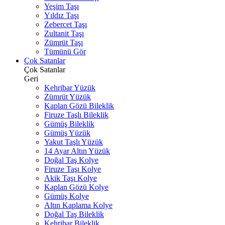
Yeşim Taşı
Yıldız Taşı
Zebercet Taşı
Zultanit Taşı
Zümrüt Taşı
Tümünü Gör
Çok Satanlar
Çok Satanlar
Geri
Kehribar Yüzük
Zümrüt Yüzük
Kaplan Gözü Bileklik
Firuze Taşlı Bileklik
Gümüş Bileklik
Gümüş Yüzük
Yakut Taşlı Yüzük
14 Ayar Altın Yüzük
Doğal Taş Kolye
Firuze Taşı Kolye
Akik Taşı Kolye
Kaplan Gözü Kolye
Gümüş Kolye
Altın Kaplama Kolye
Doğal Taş Bileklik
Kehribar Bileklik