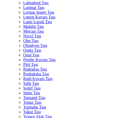
Labradorit Taşı
Larimar Taşı
Leopar Jasper Taşı
Limon Kuvars Taşı
Lapis Lazuli Taşı
Malahit Taşı
Mercan Taşı
Necef Taşı
Oltu Taşı
Obsidyen Taşı
Oniks Taşı
Opal Taşı
Pembe Kuvars Taşı
Pirit Taşı
Rudrakşa Taşı
Rudraksha Taşı
Rutil Kuvars Taşı
Safir Taşı
Sedef Taşı
Sitrin Taşı
Tanzanit Taşı
Topaz Taşı
Turmalin Taşı
Yakut Taşı
Yemen Akik Taşı